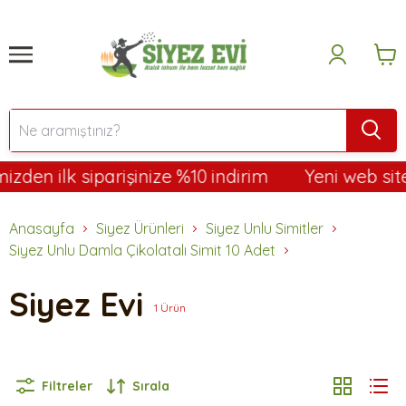
den ilk siparişinize %10 indirim
Yeni web sitem
Anasayfa
Siyez Ürünleri
Siyez Unlu Simitler
Siyez Unlu Damla Çikolatalı Simit 10 Adet
Siyez Evi
1
Ürün
Filtreler
Sırala