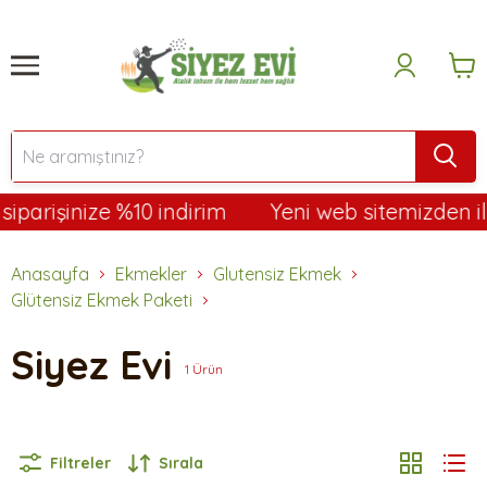
parişinize %10 indirim
Yeni web sitemizden ilk 
Anasayfa
Ekmekler
Glutensiz Ekmek
Glütensiz Ekmek Paketi
Siyez Evi
1
Ürün
Filtreler
Sırala