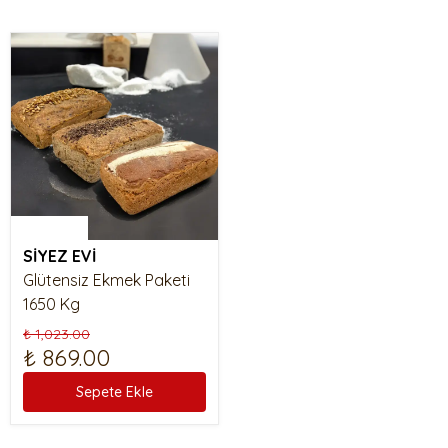
%15 İndirim
SİYEZ EVİ
Glütensiz Ekmek Paketi
1650 Kg
₺ 1,023.00
₺ 869.00
Sepete Ekle