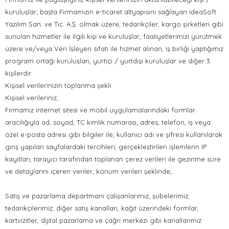
kuruluşlar; başta Firmamızın e-ticaret altyapısını sağlayan IdeaSoft
Yazılım San. ve Tic. A.Ş. olmak üzere, tedarikçiler, kargo şirketleri gibi
sunulan hizmetler ile ilgili kişi ve kuruluşlar, faaliyetlerimizi yürütmek
üzere ve/veya Veri İşleyen sıfatı ile hizmet alınan, iş birliği yaptığımız
program ortağı kuruluşları, yurtiçi / yurtdışı kuruluşlar ve diğer 3.
kişilerdir.
Kişisel verilerinizin toplanma şekli
Kişisel verileriniz,
Firmamız internet sitesi ve mobil uygulamalarındaki formlar
aracılığıyla ad, soyad, TC kimlik numarası, adres, telefon, iş veya
özel e-posta adresi gibi bilgiler ile; kullanıcı adı ve şifresi kullanılarak
giriş yapılan sayfalardaki tercihleri, gerçekleştirilen işlemlerin IP
kayıtları, tarayıcı tarafından toplanan çerez verileri ile gezinme süre
ve detaylarını içeren veriler, konum verileri şeklinde;
Satış ve pazarlama departmanı çalışanlarımız, şubelerimiz,
tedarikçilerimiz, diğer satış kanalları, kağıt üzerindeki formlar,
kartvizitler, dijital pazarlama ve çağrı merkezi gibi kanallarımız