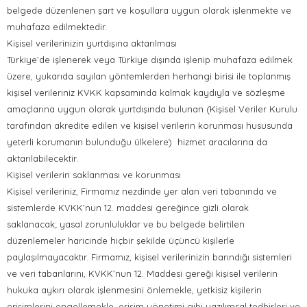
belgede düzenlenen şart ve koşullara uygun olarak işlenmekte ve
muhafaza edilmektedir.
Kişisel verilerinizin yurtdışına aktarılması
Türkiye’de işlenerek veya Türkiye dışında işlenip muhafaza edilmek
üzere, yukarıda sayılan yöntemlerden herhangi birisi ile toplanmış
kişisel verileriniz KVKK kapsamında kalmak kaydıyla ve sözleşme
amaçlarına uygun olarak yurtdışında bulunan (Kişisel Veriler Kurulu
tarafından akredite edilen ve kişisel verilerin korunması hususunda
yeterli korumanın bulunduğu ülkelere) hizmet aracılarına da
aktarılabilecektir.
Kişisel verilerin saklanması ve korunması
Kişisel verileriniz, Firmamız nezdinde yer alan veri tabanında ve
sistemlerde KVKK’nun 12. maddesi gereğince gizli olarak
saklanacak; yasal zorunluluklar ve bu belgede belirtilen
düzenlemeler haricinde hiçbir şekilde üçüncü kişilerle
paylaşılmayacaktır. Firmamız, kişisel verilerinizin barındığı sistemleri
ve veri tabanlarını, KVKK’nun 12. Maddesi gereği kişisel verilerin
hukuka aykırı olarak işlenmesini önlemekle, yetkisiz kişilerin
erişimlerini engellemekle, erişim yönetimi gibi yazılımsal tedbirleri ve