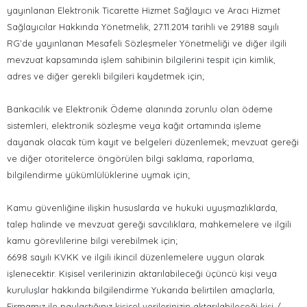
yayınlanan Elektronik Ticarette Hizmet Sağlayıcı ve Aracı Hizmet
Sağlayıcılar Hakkında Yönetmelik, 27.11.2014 tarihli ve 29188 sayılı
RG’de yayınlanan Mesafeli Sözleşmeler Yönetmeliği ve diğer ilgili
mevzuat kapsamında işlem sahibinin bilgilerini tespit için kimlik,
adres ve diğer gerekli bilgileri kaydetmek için;
Bankacılık ve Elektronik Ödeme alanında zorunlu olan ödeme
sistemleri, elektronik sözleşme veya kağıt ortamında işleme
dayanak olacak tüm kayıt ve belgeleri düzenlemek; mevzuat gereği
ve diğer otoritelerce öngörülen bilgi saklama, raporlama,
bilgilendirme yükümlülüklerine uymak için;
Kamu güvenliğine ilişkin hususlarda ve hukuki uyuşmazlıklarda,
talep halinde ve mevzuat gereği savcılıklara, mahkemelere ve ilgili
kamu görevlilerine bilgi verebilmek için;
6698 sayılı KVKK ve ilgili ikincil düzenlemelere uygun olarak
işlenecektir. Kişisel verilerinizin aktarılabileceği üçüncü kişi veya
kuruluşlar hakkında bilgilendirme Yukarıda belirtilen amaçlarla,
Firmamız ile paylaştığınız kişisel verilerinizin aktarılabileceği kişi /