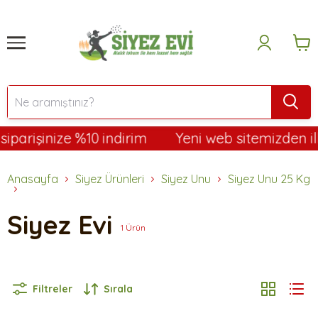
parişinize %10 indirim
Yeni web sitemizden ilk 
Anasayfa
Siyez Ürünleri
Siyez Unu
Siyez Unu 25 Kg
Siyez Evi
1
Ürün
Filtreler
Sırala