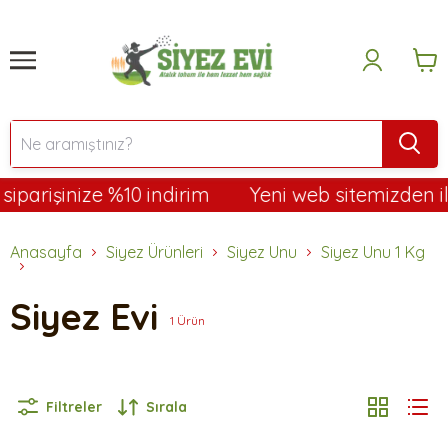
parişinize %10 indirim
Yeni web sitemizden ilk 
Anasayfa
Siyez Ürünleri
Siyez Unu
Siyez Unu 1 Kg
Siyez Evi
1
Ürün
Filtreler
Sırala