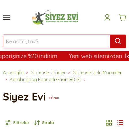
arişinize %10 indirim
Yeni web sitemizden ilk s
Anasayfa
Glutensiz Ürünler
Glutensiz Unlu Mamuller
Karabuğday Pancarlı Grisini 80 Gr
Siyez Evi
1
Ürün
Filtreler
Sırala