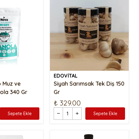
EDOVİTAL
 Muz ve
Siyah Sarımsak Tek Diş 150
nola 340 Gr
Gr
₺ 329.00
Sepete Ekle
Sepete Ekle