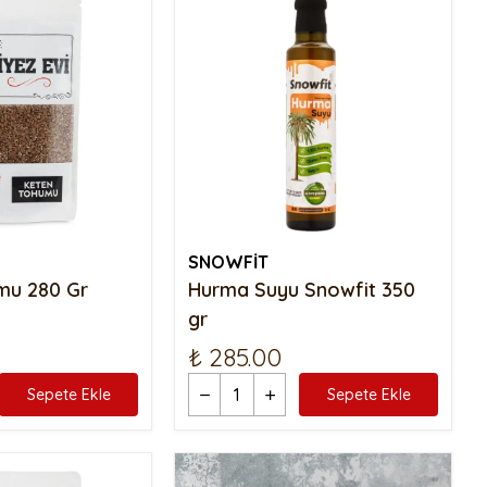
SNOWFİT
mu 280 Gr
Hurma Suyu Snowfit 350
gr
₺ 285.00
Sepete Ekle
Sepete Ekle