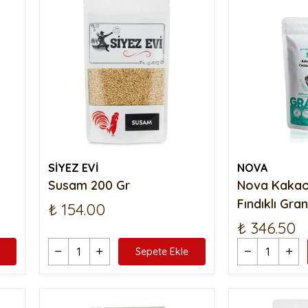
SİYEZ EVİ
NOVA
Susam 200 Gr
Nova Kakao
Fındıklı Gra
₺ 154.00
₺ 346.50
Sepete Ekle