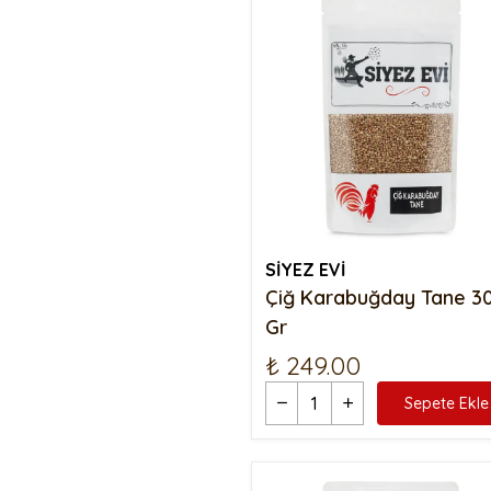
Siyez Buğday Unlu Tarhana
Siyez Unu 25 Kg
Siyez Buğdayı
Siyez Bulguru Kısırlık
Siyez Bulguru 500 Gr
Siyez Bulguru 1 Kg
Siyez Bulguru 5 Kg
Siyez Bulguru 25 Kg
SİYEZ EVİ
Çiğ Karabuğday Tane 3
Gr
₺ 249.00
Sepete Ekle