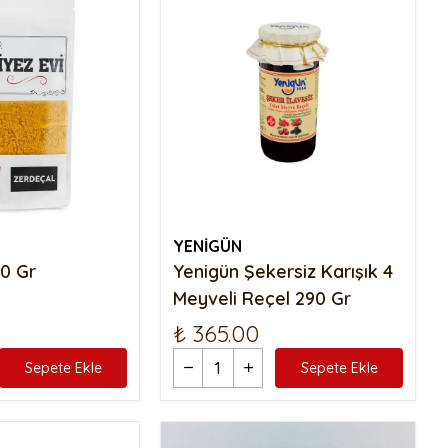
YENİGÜN
0 Gr
Yenigün Şekersiz Karışık 4
Meyveli Reçel 290 Gr
₺ 365.00
Sepete Ekle
Sepete Ekle