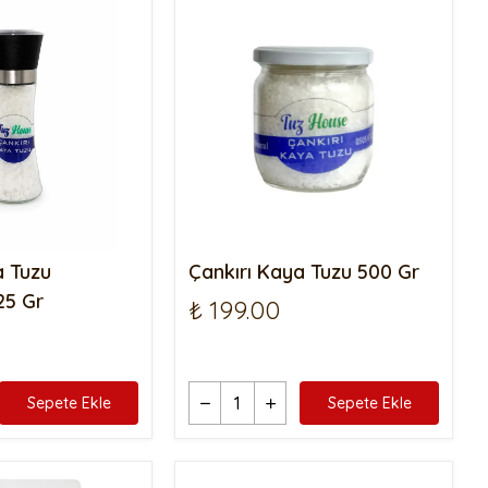
ekersiz Glütensiz Çikolata
Topu
iyez Unlu Mini Simit
ekersiz Bebe Bisküvisi
erdeçallı Kurabiye
andil Simidi Çörek Otlu
andil Simidi Susamlı
iyez Parmak Galeta
iyez Unlu Çıtır Çubuk
a Tuzu
Çankırı Kaya Tuzu 500 Gr
25 Gr
₺ 199.00
Sepete Ekle
Sepete Ekle