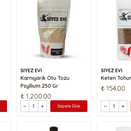
SİYEZ EVİ
SİYEZ EVİ
Karnıyarık Otu Tozu
Keten Tohu
Psyllium 250 Gr
₺ 154.00
₺ 1,200.00
Sepete Ekle