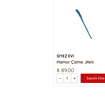
SİYEZ EVİ
Hamur Çizme Jileti
₺ 89.00
Sepete Ekle