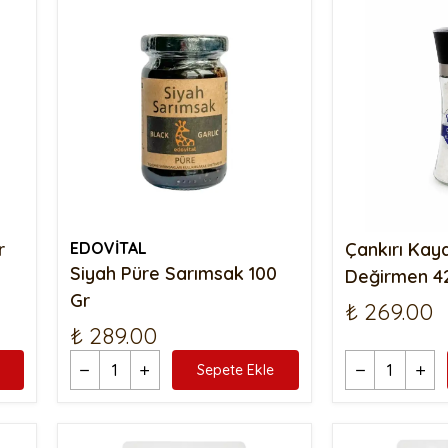
 Mayalı Tost
Ş
Siyez Unlu Ay Çekirdekli
Poğaça
Zeytin Ezmeli Kapya Biberli Grisini
Simit 10 Adet
Siyez Unlu Kurutulmuş
Pancarlı Grisini
S
Domatesli Poğaça
Ş
Z
K
K
S
S
r
EDOVİTAL
Çankırı Kay
Siyah Püre Sarımsak 100
Değirmen 4
Gr
₺ 269.00
₺ 289.00
Sepete Ekle