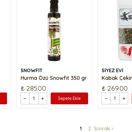
SNOWFİT
SİYEZ EVİ
Hurma Özü Snowfit 350 gr
Kabak Çekir
₺ 285.00
₺ 269.00
Sepete Ekle
1
2
Sonraki