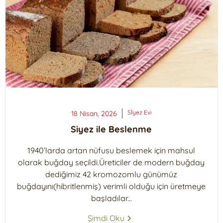
Sİyez
Evi
18 Nisan, 2026
Siyez ile Beslenme
1940’larda artan nüfusu beslemek için mahsul
olarak buğday seçildi.Üreticiler de modern buğday
dediğimiz 42 kromozomlu günümüz
buğdayını(hibritlenmiş) verimli olduğu için üretmeye
başladılar...
Şimdi Oku