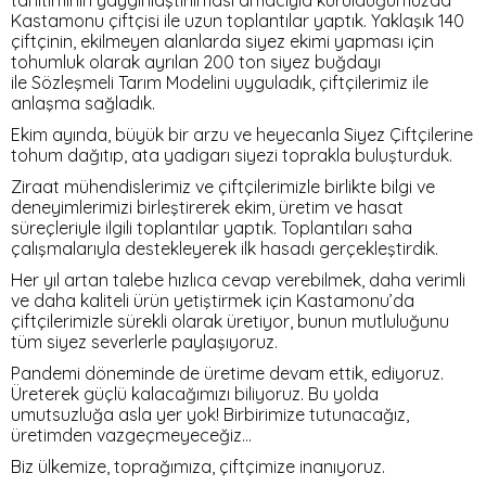
tanıtımının yaygınlaştırılması amacıyla kurulduğumuzda
Kastamonu çiftçisi ile uzun toplantılar yaptık. Yaklaşık 140
çiftçinin, ekilmeyen alanlarda siyez ekimi yapması için
tohumluk olarak ayrılan 200 ton siyez buğdayı
ile Sözleşmeli Tarım Modelini uyguladık, çiftçilerimiz ile
anlaşma sağladık.
Ekim ayında, büyük bir arzu ve heyecanla Siyez Çiftçilerine
tohum dağıtıp, ata yadigarı siyezi toprakla buluşturduk.
Ziraat mühendislerimiz ve çiftçilerimizle birlikte bilgi ve
deneyimlerimizi birleştirerek ekim, üretim ve hasat
süreçleriyle ilgili toplantılar yaptık. Toplantıları saha
çalışmalarıyla destekleyerek ilk hasadı gerçekleştirdik.
Her yıl artan talebe hızlıca cevap verebilmek, daha verimli
ve daha kaliteli ürün yetiştirmek için Kastamonu’da
çiftçilerimizle sürekli olarak üretiyor, bunun mutluluğunu
tüm siyez severlerle paylaşıyoruz.
Pandemi döneminde de üretime devam ettik, ediyoruz.
Üreterek güçlü kalacağımızı biliyoruz. Bu yolda
umutsuzluğa asla yer yok! Birbirimize tutunacağız,
üretimden vazgeçmeyeceğiz...
Biz ülkemize, toprağımıza, çiftçimize inanıyoruz.