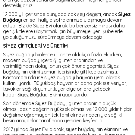
destekliyoruz.
12.000 yıl içerisinde dünyada çok şey değişti, ancak
Siyez
Buğdayı
en saf haliyle sofralarımıza ulaşmaya devam
ediyor. Biz de Siyez Evi olarak, bu benzersiz mirası daha
geniş kitlelere ulaştırmak için büyümeye, yeni şubelerle
yolculuğumuzu sürdürmeye devam edeceğiz.
SİYEZ ÇİFTÇİLERİ VE ÜRETİM
Siyez buğdayı binlerce yıl önce oldukça fazla ekilirken,
modern buğday, içerdiği glüten oranından ve
verimliliğinden dolayı onun çok önüne geçmişti. Siyez
buğdayının ekimi zaman içerisinde gittikçe azalmıştı.
Kastamonu’da ise siyez buğdayı hayvan yemi olarak
kullanılıyordu. Büyükbaş hayvanlar daha çok süt veriyor,
tavuklar sağlıklı yumurtluyor diye onlara yetecek
kadar Siyez Buğdayı Ekimi yapılıyordu.
Son dönemde Siyez Buğdayı, glüten oranının düşük
olması, besin değerinin yüksek olması ve 12.000 yıldır hiçbir
değişime uğramayan tek tahıl olması nedeniyle sağlıklı
besin arayanlar tarafından yeniden keşfedildi.
2017 yılında Siyez Evi olarak, siyez buğdayının ekiminin ve