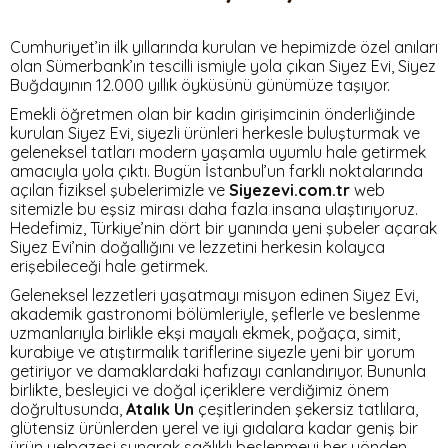
Cumhuriyet’in ilk yıllarında kurulan ve hepimizde özel anıları
olan Sümerbank’ın tescilli ismiyle yola çıkan Siyez Evi, Siyez
Buğdayının 12.000 yıllık öyküsünü günümüze taşıyor.
Emekli öğretmen olan bir kadın girişimcinin önderliğinde
kurulan Siyez Evi, siyezli ürünleri herkesle buluşturmak ve
geleneksel tatları modern yaşamla uyumlu hale getirmek
amacıyla yola çıktı. Bugün İstanbul’un farklı noktalarında
açılan fiziksel şubelerimizle ve
Siyezevi.com.tr
web
sitemizle bu eşsiz mirası daha fazla insana ulaştırıyoruz.
Hedefimiz, Türkiye’nin dört bir yanında yeni şubeler açarak
Siyez Evi’nin doğallığını ve lezzetini herkesin kolayca
erişebileceği hale getirmek.
Geleneksel lezzetleri yaşatmayı misyon edinen Siyez Evi,
akademik gastronomi bölümleriyle, şeflerle ve beslenme
uzmanlarıyla birlikle ekşi mayalı ekmek, poğaça, simit,
kurabiye ve atıştırmalık tariflerine siyezle yeni bir yorum
getiriyor ve damaklardaki hafızayı canlandırıyor. Bununla
birlikte, besleyici ve doğal içeriklere verdiğimiz önem
doğrultusunda,
Atalık Un
çeşitlerinden şekersiz tatlılara,
glütensiz ürünlerden yerel ve iyi gıdalara kadar geniş bir
ürün yelpazesi sunarak sağlıklı beslenmeyi her yönden