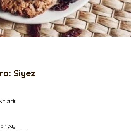
ekersiz Glütensiz Çikolata
Topu
iyez Unlu Mini Simit
ekersiz Bebe Bisküvisi
erdeçallı Kurabiye
andil Simidi Çörek Otlu
andil Simidi Susamlı
iyez Parmak Galeta
iyez Unlu Çıtır Çubuk
ra: Siyez
den emin
 bir çay