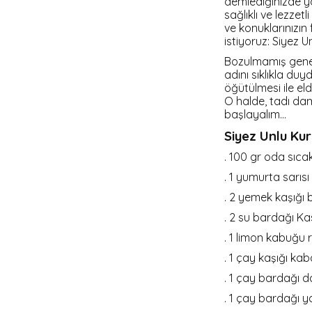
demlediğinizde y
Siyez Buğday Unlu Tarhana
Siyez Unu 25 Kg
sağlıklı ve lezzet
Siyez Buğdayı
ve konuklarınızın
Siyez Bulguru Kısırlık
istiyoruz: Siyez U
Siyez Bulguru 500 Gr
Bozulmamış geneti
adını sıklıkla d
Siyez Bulguru 1 Kg
öğütülmesi ile eld
Siyez Bulguru 5 Kg
O halde, tadı da
başlayalım…
Siyez Bulguru 25 Kg
Siyez Unlu Ku
. 100 gr oda sıca
. 1 yumurta sarısı
. 2 yemek kaşığı 
. 2 su bardağı K
. 1 limon kabuğu 
. 1 çay kaşığı ka
. 1 çay bardağı d
. 1 çay bardağı 