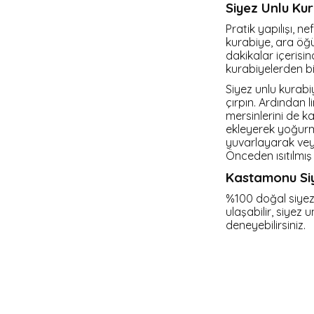
Siyez Unlu Kur
Pratik yapılışı, n
kurabiye, ara öğün
dakikalar içerisin
kurabiyelerden bir
Siyez unlu kurabiy
çırpın. Ardından 
mersinlerini de 
ekleyerek yoğurm
yuvarlayarak veya k
Önceden ısıtılmış 
Kastamonu Siye
%100 doğal siyez 
ulaşabilir, siyez u
deneyebilirsiniz.