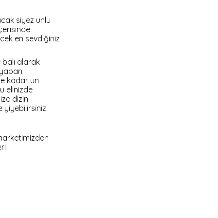
lacak siyez unlu
içerisinde
ecek en sevdiğiniz
 balı alarak
e yaban
ne kadar un
 elinizde
ize dizin.
 yiyebilirsiniz.
 marketimizden
ri