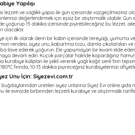
abiye Yapılışı
efis lezzeti ve sağlıklı yapısı ile gün içerisinde vazgeçilmeziniz o
lerinizi değerlendirmek için eşsiz bir atıştırmalık olabilir. Gün 
de yoğurup 15 dakika içerisinde pişirebileceğiniz bu lezzet, ail
i olacaktır.
e için ilk olarak derin bir kabın içerisinde tereyağı, yumurta ve
limon rendesi, siyez unu, kabartma tozu, damla çikolataları v
kaba ilave ederek yoğurun. Ele yapışmayan bir kıvam elde ede
aya devam edin. Küçük parçalar halinde kopardığınız hamuru
urabiye kalıpları ile şekil vererek yağlı kağıt serili fırın tepsin
180°C fırında, 10-13 dakika pişireceğiniz kurabiyelerinizi afiyetle
z Unu İçin: Siyezevi.com.tr
buğdaylarından üretilen siyez unlarına Siyez Evi online gıda
nu ile evinizde birbirinden lezzetli kurabiye ve atıştırmalık tarifle