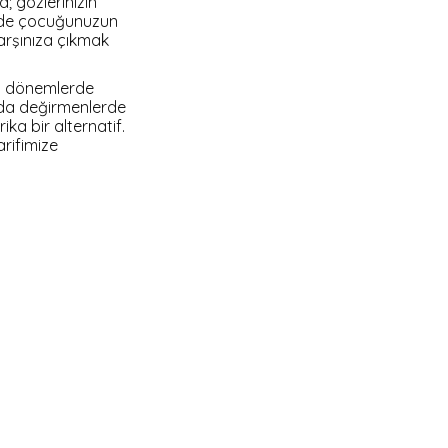
 gözlerinizin
em de çocuğunuzun
karşınıza çıkmak
on dönemlerde
nda değirmenlerde
ika bir alternatif.
rifimize