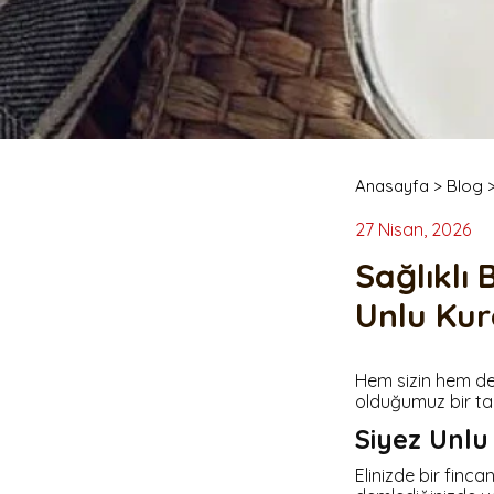
% 100 Tam Buğday Ekşi
Kuru Domatesli
Ekmeği
Anasayfa
>
Blog
27 Nisan, 2026
Sağlıklı 
Unlu Kur
Siyez Kuru Gıdaları
Siyez Unu
Siyez Buğdayı Dövmesi
Siyez Unu 500 Gr
(Yarma)
Hem sizin hem de
Siyez Unu 1 Kg
olduğumuz bir tari
Siyez Buğdayı Ezmesi
Siyez Unu 3'lü 1 Kg
Siyez Unlu
Siyez Buğday Unlu Bebek
Siyez Unu 5'li 1 Kg
Tarhana
Siyez Unu 5 Kg
Elinizde bir finca