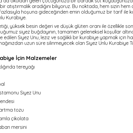
a da okuldan gelen çocuğunuza bir bardak süt koyduğunuzda;
li bir atıştırmalık aradığını biliyoruz. Bu noktada, hem sizin h
 fazlasıyla hoşuna gideceğinden emin olduğumuz bir tarif ile 
nlu Kurabiye.
ği, yüksek besin değeri ve düşük glüten oranı ile özellikle s
uyduğumuz siyez buğdayının, tamamen geleneksel koşullar altı
e edilen Siyez Unu, leziz ve sağlıklı bir kurabiye yapmak için har
mağınızdan uzun süre silinmeyecek olan Siyez Unlu Kurabiye Ta
rabiye İçin Malzemeler
klığında tereyağı
bal
astamonu Siyez Unu
rendesi
bartma tozu
amla çikolata
yaban mersini