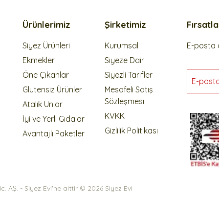
Ürünlerimiz
Şirketimiz
Fırsatl
Siyez Ürünleri
Kurumsal
E-posta a
Ekmekler
Siyeze Dair
Öne Çıkanlar
Siyezli Tarifler
E-post
Glutensiz Ürünler
Mesafeli Satış
Sözleşmesi
Atalık Unlar
KVKK
İyi ve Yerli Gıdalar
Gizlilik Politikası
Avantajlı Paketler
 AŞ. - Siyez Evi'ne aittir © 2026 Siyez Evi