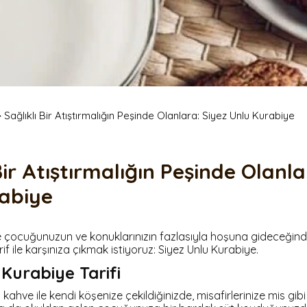
 Mayalı Tost
Ş
Siyez Unlu Ay Çekirdekli
Poğaça
Zeytin Ezmeli Kapya Biberli Grisini
Simit 10 Adet
Siyez Unlu Kurutulmuş
Pancarlı Grisini
S
Domatesli Poğaça
Ş
Z
K
>
Sağlıklı Bir Atıştırmalığın Peşinde Olanlara: Siyez Unlu Kurabiye
K
S
S
Bir Atıştırmalığın Peşinde Olanla
abiye
 çocuğunuzun ve konuklarınızın fazlasıyla hoşuna gideceğin
f ile karşınıza çıkmak istiyoruz: Siyez Unlu Kurabiye.
 Kurabiye Tarifi
n kahve ile kendi köşenize çekildiğinizde, misafirlerinize mis gibi