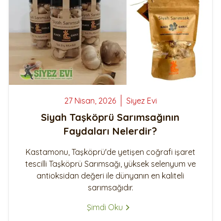
 Mayalı Tost
Ş
Siyez Unlu Ay Çekirdekli
Poğaça
Zeytin Ezmeli Kapya Biberli Grisini
Simit 10 Adet
Siyez Unlu Kurutulmuş
Pancarlı Grisini
S
Domatesli Poğaça
Ş
Z
K
K
S
27 Nisan, 2026
Siyez
Evi
S
Siyah Taşköprü Sarımsağının
Faydaları Nelerdir?
Kastamonu, Taşköprü'de yetişen coğrafi işaret
tescilli Taşköprü Sarımsağı, yüksek selenyum ve
antioksidan değeri ile dünyanın en kaliteli
sarımsağıdır.
Şimdi Oku