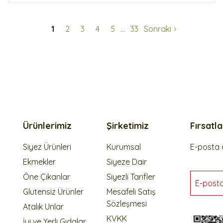
1
2
3
4
5
33
Sonraki
Ürünlerimiz
Şirketimiz
Fırsatl
Siyez Ürünleri
Kurumsal
E-posta a
Ekmekler
Siyeze Dair
Öne Çıkanlar
Siyezli Tarifler
E-post
Glutensiz Ürünler
Mesafeli Satış
Sözleşmesi
Atalık Unlar
KVKK
İyi ve Yerli Gıdalar