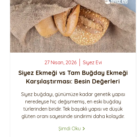
% 100 Tam Buğday Ekşi
Kuru Domatesli
Ekmeği
27 Nisan, 2026
Siyez
Evi
Siyez Ekmeği vs Tam Buğday Ekmeği
Karşılaştırması: Besin Değerleri
Siyez Kuru Gıdaları
Siyez Unu
Siyez buğdayı, günümüze kadar genetik yapısı
Siyez Buğdayı Dövmesi
Siyez Unu 500 Gr
neredeyse hiç değişmemiş, en eski buğday
(Yarma)
Siyez Unu 1 Kg
türlerinden biridir. Tek başaklı yapısı ve düşük
Siyez Buğdayı Ezmesi
Siyez Unu 3'lü 1 Kg
glüten oranı sayesinde sindirimi daha kolaydır.
Siyez Buğday Unlu Bebek
Siyez Unu 5'li 1 Kg
Şimdi Oku
Tarhana
Siyez Unu 5 Kg