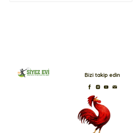
Siyez Buğday Unlu Tarhana
Siyez Unu 25 Kg
Siyez Buğdayı
Siyez Bulguru Kısırlık
Siyez Bulguru 500 Gr
Siyez Bulguru 1 Kg
Siyez Bulguru 5 Kg
Siyez Bulguru 25 Kg
Bizi takip edin