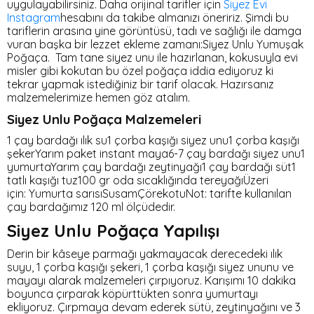
uygulayabilirsiniz. Daha orijinal tarifler için
Siyez Evi
Instagram
hesabını da takibe almanızı öneririz. Şimdi bu
tariflerin arasına yine görüntüsü, tadı ve sağlığı ile damga
vuran başka bir lezzet ekleme zamanı:Siyez Unlu Yumuşak
Poğaça. Tam tane siyez unu ile hazırlanan, kokusuyla evi
misler gibi kokutan bu özel poğaça iddia ediyoruz ki
tekrar yapmak istediğiniz bir tarif olacak. Hazırsanız
malzemelerimize hemen göz atalım.
Siyez Unlu Poğaça Malzemeleri
1 çay bardağı ılık su1 çorba kaşığı siyez unu1 çorba kaşığı
şekerYarım paket instant maya6-7 çay bardağı siyez unu1
yumurtaYarım çay bardağı zeytinyağı1 çay bardağı süt1
tatlı kaşığı tuz100 gr oda sıcaklığında tereyağıÜzeri
için: Yumurta sarısıSusamÇörekotuNot: tarifte kullanılan
çay bardağımız 120 ml ölçüdedir.
Siyez Unlu Poğaça Yapılışı
Derin bir kâseye parmağı yakmayacak derecedeki ılık
suyu, 1 çorba kaşığı şekeri, 1 çorba kaşığı siyez ununu ve
mayayı alarak malzemeleri çırpıyoruz. Karışımı 10 dakika
boyunca çırparak köpürttükten sonra yumurtayı
ekliyoruz. Çırpmaya devam ederek sütü, zeytinyağını ve 3