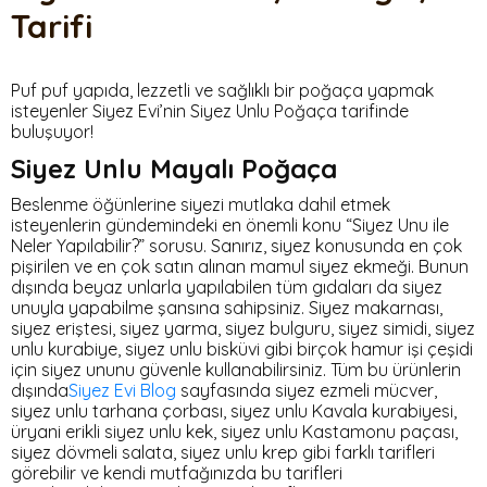
Tarifi
Puf puf yapıda, lezzetli ve sağlıklı bir poğaça yapmak
isteyenler Siyez Evi’nin Siyez Unlu Poğaça tarifinde
buluşuyor!
Siyez Unlu Mayalı Poğaça
Beslenme öğünlerine siyezi mutlaka dahil etmek
isteyenlerin gündemindeki en önemli konu “Siyez Unu ile
Neler Yapılabilir?” sorusu. Sanırız, siyez konusunda en çok
pişirilen ve en çok satın alınan mamul siyez ekmeği. Bunun
dışında beyaz unlarla yapılabilen tüm gıdaları da siyez
unuyla yapabilme şansına sahipsiniz. Siyez makarnası,
siyez eriştesi, siyez yarma, siyez bulguru, siyez simidi, siyez
unlu kurabiye, siyez unlu bisküvi gibi birçok hamur işi çeşidi
için siyez ununu güvenle kullanabilirsiniz. Tüm bu ürünlerin
dışında
Siyez Evi Blog
sayfasında siyez ezmeli mücver,
siyez unlu tarhana çorbası, siyez unlu Kavala kurabiyesi,
üryani erikli siyez unlu kek, siyez unlu Kastamonu paçası,
siyez dövmeli salata, siyez unlu krep gibi farklı tarifleri
görebilir ve kendi mutfağınızda bu tarifleri