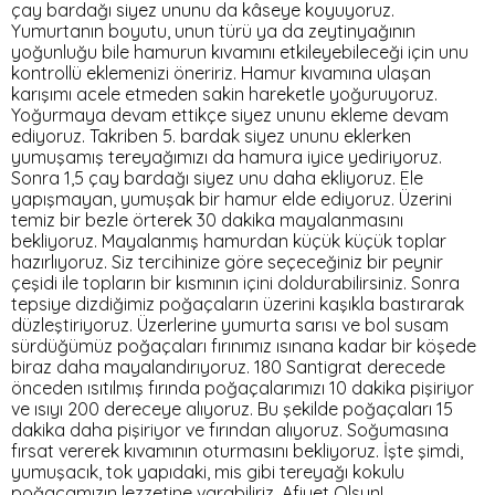
çay bardağı siyez ununu da kâseye koyuyoruz.
Yumurtanın boyutu, unun türü ya da zeytinyağının
yoğunluğu bile hamurun kıvamını etkileyebileceği için unu
kontrollü eklemenizi öneririz. Hamur kıvamına ulaşan
karışımı acele etmeden sakin hareketle yoğuruyoruz.
Yoğurmaya devam ettikçe siyez ununu ekleme devam
ediyoruz. Takriben 5. bardak siyez ununu eklerken
yumuşamış tereyağımızı da hamura iyice yediriyoruz.
Sonra 1,5 çay bardağı siyez unu daha ekliyoruz. Ele
yapışmayan, yumuşak bir hamur elde ediyoruz. Üzerini
temiz bir bezle örterek 30 dakika mayalanmasını
bekliyoruz. Mayalanmış hamurdan küçük küçük toplar
hazırlıyoruz. Siz tercihinize göre seçeceğiniz bir peynir
çeşidi ile topların bir kısmının içini doldurabilirsiniz. Sonra
tepsiye dizdiğimiz poğaçaların üzerini kaşıkla bastırarak
düzleştiriyoruz. Üzerlerine yumurta sarısı ve bol susam
sürdüğümüz poğaçaları fırınımız ısınana kadar bir köşede
biraz daha mayalandırıyoruz. 180 Santigrat derecede
önceden ısıtılmış fırında poğaçalarımızı 10 dakika pişiriyor
ve ısıyı 200 dereceye alıyoruz. Bu şekilde poğaçaları 15
dakika daha pişiriyor ve fırından alıyoruz. Soğumasına
fırsat vererek kıvamının oturmasını bekliyoruz. İşte şimdi,
yumuşacık, tok yapıdaki, mis gibi tereyağı kokulu
poğaçamızın lezzetine varabiliriz. Afiyet Olsun!