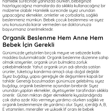
hamilelik sürecinde yanınızda olurken, bebeğinize
hazırlayacağınız mamalarda da sıklıkla kullanacağınız bir
malzeme olabilir. Hamilelik sürecinde siyez unundan
yapacağınız ekmekler, omletler ve çorbalarla, sağlıklı
beslenmeniz mümkün. Bebek çocuk beslenmesi ve siyez
unu konusunda karar vermeden ise doktorunuza
başvurmanız önerilmektedir.
Organik Beslenme Hem Anne Hem
Bebek İçin Gerekli
Günümüzde yetiştirilen birçok meyve ve sebzede katkı
maddesi bulunmaktadır. Organik beslenme düzenine sahip
olmak isteyenler, organik ürün bulmakta zorluk
çekebilmektedir. Yahut organik ürün adı altında satılan
ürünler, tüketiciyi kandırma amaçlı olup doğal değildir.
Siyez buğdayı, yapısı gereğiyle de değişimlere kapalı bir
tahıldır. Genetiği bozulmadan günümüze gelebilmiş siyez
buğdayı, organik beslenme açısından birebirdir. Siyez
unundan yapılan ekmekler, diyetisyenler tarafından sıklıkla
önerilir. Glüten miktarı diğer ekmeklerle kıyaslandığında
çok daha azdır. Kilo vermeye yardımcı olurken sağlıklı ve
organik beslenmenize de yardımcı olur. Siyez, içerdiği A, B,
E vitaminleri, mineraller ve yüksek lif oranı ile bebek