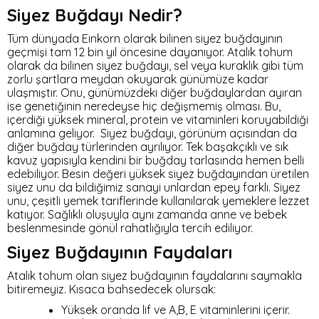
Siyez Buğdayı Nedir?
Tüm dünyada Einkorn olarak bilinen siyez buğdayının
geçmişi tam 12 bin yıl öncesine dayanıyor. Atalık tohum
olarak da bilinen siyez buğdayı, sel veya kuraklık gibi tüm
zorlu şartlara meydan okuyarak günümüze kadar
ulaşmıştır. Onu, günümüzdeki diğer buğdaylardan ayıran
ise genetiğinin neredeyse hiç değişmemiş olması. Bu,
içerdiği yüksek mineral, protein ve vitaminleri koruyabildiği
anlamına geliyor. Siyez buğdayı, görünüm açısından da
diğer buğday türlerinden ayrılıyor. Tek başakçıklı ve sık
kavuz yapısıyla kendini bir buğday tarlasında hemen belli
edebiliyor. Besin değeri yüksek siyez buğdayından üretilen
siyez unu da bildiğimiz sanayi unlardan epey farklı. Siyez
unu, çeşitli yemek tariflerinde kullanılarak yemeklere lezzet
katıyor. Sağlıklı oluşuyla aynı zamanda anne ve bebek
beslenmesinde gönül rahatlığıyla tercih ediliyor.
Siyez Buğdayının Faydaları
Atalık tohum olan siyez buğdayının faydalarını saymakla
bitiremeyiz. Kısaca bahsedecek olursak:
Yüksek oranda lif ve A,B, E vitaminlerini içerir.