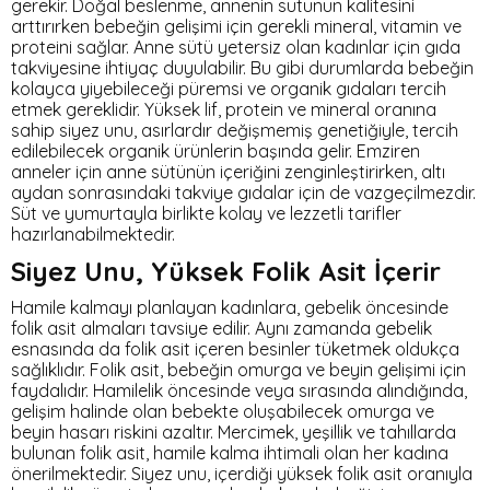
gerekir. Doğal beslenme, annenin sütünün kalitesini
arttırırken bebeğin gelişimi için gerekli mineral, vitamin ve
proteini sağlar. Anne sütü yetersiz olan kadınlar için gıda
takviyesine ihtiyaç duyulabilir. Bu gibi durumlarda bebeğin
kolayca yiyebileceği püremsi ve organik gıdaları tercih
etmek gereklidir. Yüksek lif, protein ve mineral oranına
sahip siyez unu, asırlardır değişmemiş genetiğiyle, tercih
edilebilecek organik ürünlerin başında gelir. Emziren
anneler için anne sütünün içeriğini zenginleştirirken, altı
aydan sonrasındaki takviye gıdalar için de vazgeçilmezdir.
Süt ve yumurtayla birlikte kolay ve lezzetli tarifler
hazırlanabilmektedir.
Siyez Unu, Yüksek Folik Asit İçerir
Hamile kalmayı planlayan kadınlara, gebelik öncesinde
folik asit almaları tavsiye edilir. Aynı zamanda gebelik
esnasında da folik asit içeren besinler tüketmek oldukça
sağlıklıdır. Folik asit, bebeğin omurga ve beyin gelişimi için
faydalıdır. Hamilelik öncesinde veya sırasında alındığında,
gelişim halinde olan bebekte oluşabilecek omurga ve
beyin hasarı riskini azaltır. Mercimek, yeşillik ve tahıllarda
bulunan folik asit, hamile kalma ihtimali olan her kadına
önerilmektedir. Siyez unu, içerdiği yüksek folik asit oranıyla