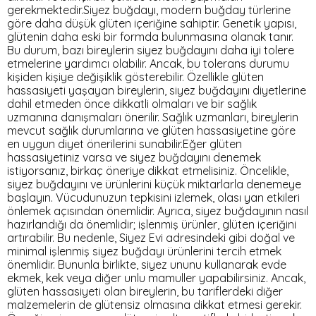
gerekmektedir.Siyez buğdayı, modern buğday türlerine
göre daha düşük glüten içeriğine sahiptir. Genetik yapısı,
glütenin daha eski bir formda bulunmasına olanak tanır.
Bu durum, bazı bireylerin siyez buğdayını daha iyi tolere
etmelerine yardımcı olabilir. Ancak, bu tolerans durumu
kişiden kişiye değişiklik gösterebilir. Özellikle glüten
hassasiyeti yaşayan bireylerin, siyez buğdayını diyetlerine
dahil etmeden önce dikkatli olmaları ve bir sağlık
uzmanına danışmaları önerilir. Sağlık uzmanları, bireylerin
mevcut sağlık durumlarına ve glüten hassasiyetine göre
en uygun diyet önerilerini sunabilir.Eğer glüten
hassasiyetiniz varsa ve siyez buğdayını denemek
istiyorsanız, birkaç öneriye dikkat etmelisiniz. Öncelikle,
siyez buğdayını ve ürünlerini küçük miktarlarla denemeye
başlayın. Vücudunuzun tepkisini izlemek, olası yan etkileri
önlemek açısından önemlidir. Ayrıca, siyez buğdayının nasıl
hazırlandığı da önemlidir; işlenmiş ürünler, glüten içeriğini
artırabilir. Bu nedenle, Siyez Evi adresindeki gibi doğal ve
minimal işlenmiş siyez buğdayı ürünlerini tercih etmek
önemlidir. Bununla birlikte, siyez ununu kullanarak evde
ekmek, kek veya diğer unlu mamuller yapabilirsiniz. Ancak,
glüten hassasiyeti olan bireylerin, bu tariflerdeki diğer
malzemelerin de glütensiz olmasına dikkat etmesi gerekir.