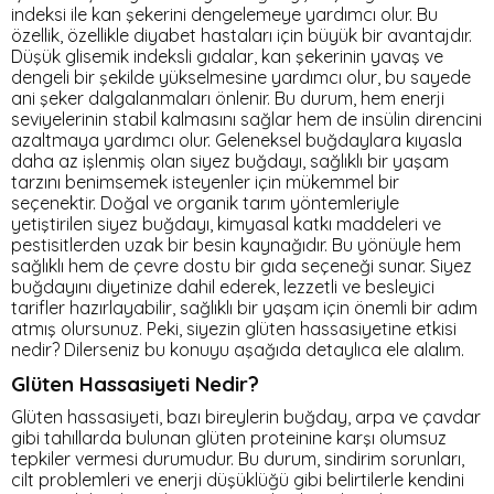
indeksi ile kan şekerini dengelemeye yardımcı olur. Bu
özellik, özellikle diyabet hastaları için büyük bir avantajdır.
Düşük glisemik indeksli gıdalar, kan şekerinin yavaş ve
dengeli bir şekilde yükselmesine yardımcı olur, bu sayede
ani şeker dalgalanmaları önlenir. Bu durum, hem enerji
seviyelerinin stabil kalmasını sağlar hem de insülin direncini
azaltmaya yardımcı olur. Geleneksel buğdaylara kıyasla
daha az işlenmiş olan siyez buğdayı, sağlıklı bir yaşam
tarzını benimsemek isteyenler için mükemmel bir
seçenektir. Doğal ve organik tarım yöntemleriyle
yetiştirilen siyez buğdayı, kimyasal katkı maddeleri ve
pestisitlerden uzak bir besin kaynağıdır. Bu yönüyle hem
sağlıklı hem de çevre dostu bir gıda seçeneği sunar. Siyez
buğdayını diyetinize dahil ederek, lezzetli ve besleyici
tarifler hazırlayabilir, sağlıklı bir yaşam için önemli bir adım
atmış olursunuz. Peki, siyezin glüten hassasiyetine etkisi
nedir? Dilerseniz bu konuyu aşağıda detaylıca ele alalım.
Glüten Hassasiyeti Nedir?
Glüten hassasiyeti, bazı bireylerin buğday, arpa ve çavdar
gibi tahıllarda bulunan glüten proteinine karşı olumsuz
tepkiler vermesi durumudur. Bu durum, sindirim sorunları,
cilt problemleri ve enerji düşüklüğü gibi belirtilerle kendini