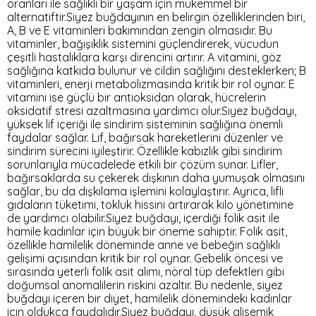
oranları ile sağlıklı bir yaşam için mükemmel bir
alternatiftir.Siyez buğdayının en belirgin özelliklerinden biri,
A, B ve E vitaminleri bakımından zengin olmasıdır. Bu
vitaminler, bağışıklık sistemini güçlendirerek, vücudun
çeşitli hastalıklara karşı direncini artırır. A vitamini, göz
sağlığına katkıda bulunur ve cildin sağlığını desteklerken; B
vitaminleri, enerji metabolizmasında kritik bir rol oynar. E
vitamini ise güçlü bir antioksidan olarak, hücrelerin
oksidatif stresi azaltmasına yardımcı olur.Siyez buğdayı,
yüksek lif içeriği ile sindirim sisteminin sağlığına önemli
faydalar sağlar. Lif, bağırsak hareketlerini düzenler ve
sindirim sürecini iyileştirir. Özellikle kabızlık gibi sindirim
sorunlarıyla mücadelede etkili bir çözüm sunar. Lifler,
bağırsaklarda su çekerek dışkının daha yumuşak olmasını
sağlar, bu da dışkılama işlemini kolaylaştırır. Ayrıca, lifli
gıdaların tüketimi, tokluk hissini artırarak kilo yönetimine
de yardımcı olabilir.Siyez buğdayı, içerdiği folik asit ile
hamile kadınlar için büyük bir öneme sahiptir. Folik asit,
özellikle hamilelik döneminde anne ve bebeğin sağlıklı
gelişimi açısından kritik bir rol oynar. Gebelik öncesi ve
sırasında yeterli folik asit alımı, nöral tüp defektleri gibi
doğumsal anomalilerin riskini azaltır. Bu nedenle, siyez
buğdayı içeren bir diyet, hamilelik dönemindeki kadınlar
için oldukça faydalıdır.Siyez buğdayı, düşük glisemik