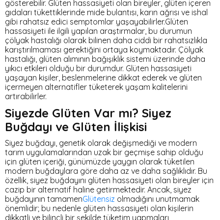
gösterebilir. Glüten hassasiyeti olan bireyler, glüten içeren
gıdaları tükettiklerinde mide bulantısı, karın ağrısı ve ishal
gibi rahatsız edici semptomlar yaşayabilirler.Glüten
hassasiyeti ile ilgili yapılan araştırmalar, bu durumun
çölyak hastalığı olarak bilinen daha ciddi bir rahatsızlıkla
karıştırılmaması gerektiğini ortaya koymaktadır. Çölyak
hastalığı, glüten alımının bağışıklık sistemi üzerinde daha
yıkıcı etkileri olduğu bir durumdur. Glüten hassasiyeti
yaşayan kişiler, beslenmelerine dikkat ederek ve glüten
içermeyen alternatifler tüketerek yaşam kalitelerini
artırabilirler.
Siyezde Glüten Var mı? Siyez
Buğdayı ve Glüten İlişkisi
Siyez buğdayı, genetik olarak değişmediği ve modern
tarım uygulamalarından uzak bir geçmişe sahip olduğu
için glüten içeriği, günümüzde yaygın olarak tüketilen
modern buğdaylara göre daha az ve daha sağlıklıdır. Bu
özellik, siyez buğdayını glüten hassasiyeti olan bireyler için
cazip bir alternatif haline getirmektedir. Ancak, siyez
buğdayının tamamen
Glütensiz
olmadığını unutmamak
önemlidir; bu nedenle glüten hassasiyeti olan kişilerin
dikkatli ve bilinçli bir şekilde tüketim yapmaları