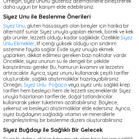
Örneğin, siyez ununu glütensiz alternatiflerle birleştirerek
daha uygun bir karışım elde edebilirsiniz.
Siyez Unu ile Beslenme Önerileri
Siyez Unu
, glüten hassasiyeti olan bireyler için harika bir
alternatif sunar. Siyez unuyla yapılan ekmek, börek ve kek
gibi ürünler, lezzetli olduğu kadar sağlıklıdır. Özellikle
Siyez
Unlu Ekmekler
, lif içeriği yüksek olduğu için sindirim
sistemine fayda sağlar. Evde siyez unuyla ekmek
yaparken, dikkat edilmesi gereken bazı noktalar vardır.
Öncelikle, siyez ununun su ile dengeli bir şekilde
karıştırılması gerekir. Bu, hamurun kıvamını ve lezzetini
artıracaktır. Ayrıca, siyez ununu kullanarak çeşitli tarifler
oluşturabilir, sağlıklı atıştırmalıklar hazırlayabilirsiniz.
Örneğin,
Siyez Unlu Poğaça
veya siyez unlu sağlıklı krep
tarifleri hem besleyici hem de lezzetli seçeneklerdir. Siyez
unuyla hazırlanan tariflerde, doğal tatlandırıcılar
kullanarak şeker tüketimini azaltabilirsiniz. Böylece,
şekersiz ve besleyici atıştırmalıklar elde edersiniz. Ayrıca,
siyez buğdayının sağladığı vitamin ve minerallerle
zenginleştirilmiş bir beslenme düzeni oluşturabilirsiniz.
Siyez Buğdayı ile Sağlıklı Bir Gelecek