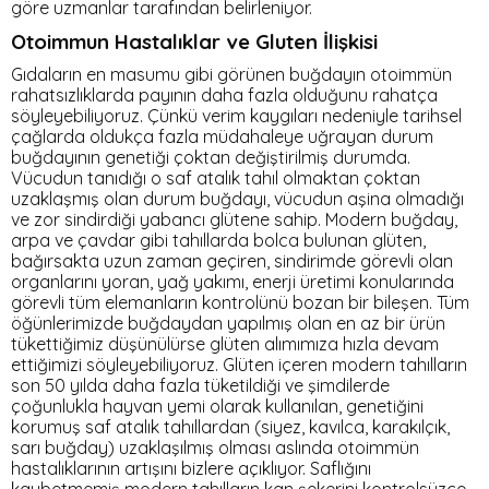
göre uzmanlar tarafından belirleniyor.
Otoimmun Hastalıklar ve Gluten İlişkisi
Gıdaların en masumu gibi görünen buğdayın otoimmün
rahatsızlıklarda payının daha fazla olduğunu rahatça
söyleyebiliyoruz. Çünkü verim kaygıları nedeniyle tarihsel
çağlarda oldukça fazla müdahaleye uğrayan durum
buğdayının genetiği çoktan değiştirilmiş durumda.
Vücudun tanıdığı o saf atalık tahıl olmaktan çoktan
uzaklaşmış olan durum buğdayı, vücudun aşina olmadığı
ve zor sindirdiği yabancı glütene sahip. Modern buğday,
arpa ve çavdar gibi tahıllarda bolca bulunan glüten,
bağırsakta uzun zaman geçiren, sindirimde görevli olan
organlarını yoran, yağ yakımı, enerji üretimi konularında
görevli tüm elemanların kontrolünü bozan bir bileşen. Tüm
öğünlerimizde buğdaydan yapılmış olan en az bir ürün
tükettiğimiz düşünülürse glüten alımımıza hızla devam
ettiğimizi söyleyebiliyoruz. Glüten içeren modern tahılların
son 50 yılda daha fazla tüketildiği ve şimdilerde
çoğunlukla hayvan yemi olarak kullanılan, genetiğini
korumuş saf atalık tahıllardan (siyez, kavılca, karakılçık,
sarı buğday) uzaklaşılmış olması aslında otoimmün
hastalıklarının artışını bizlere açıklıyor. Saflığını