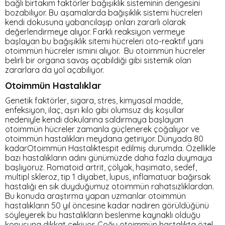
bağlı birtakım faktörler bağışıklık sisteminin dengesini
bozabiliyor. Bu aşamalarda bağışıklık sistemi hücreleri
kendi dokusuna yabancılaşıp onları zararlı olarak
değerlendirmeye alıyor. Farklı reaksiyon vermeye
başlayan bu bağışıklık sitemi hücreleri oto-reaktif yani
otoimmün hücreler ismini alıyor. Bu otoimmün hücreler
belirli bir organa savaş açabildiği gibi sistemik olan
zararlara da yol açabiliyor.
Otoimmün Hastalıklar
Genetik faktörler, sigara, stres, kimyasal madde,
enfeksiyon, ilaç, aşırı kilo gibi olumsuz dış koşullar
nedeniyle kendi dokularına saldırmaya başlayan
otoimmün hücreler zamanla güçlenerek çoğalıyor ve
otoimmün hastalıkları meydana getiriyor. Dünyada 80
kadarOtoimmün Hastalıktespit edilmiş durumda. Özellikle
bazı hastalıkların adını günümüzde daha fazla duymaya
başlıyoruz. Romatoid artrit, çölyak, haşimato, sedef,
multipl skleroz, tip 1 diyabet, lupus, inflamatuar bağırsak
hastalığı en sık duyduğumuz otoimmün rahatsızlıklardan.
Bu konuda araştırma yapan uzmanlar otoimmün
hastalıkların 50 yıl öncesine kadar nadiren görüldüğünü
söyleyerek bu hastalıkların beslenme kaynaklı olduğu
konusuna dikkat çekiyor. Çoğu otoimmün hastalıkta özel