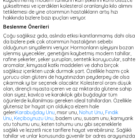
kaybetmemiş modern tahılların kan şekerini kontrolsüzce
yükseltmesi ve içerdikleri kolesterol oranlarıyla kilo alımını
tetiklemesi de yine otoimmün hastalıkların artış hızı
hakkında bizlere bazı ipuçları veriyor.
Beslenme Önerileri
Çoğu sağlıksız gıda, aslında etkisi kanıtlanmamış dahi olsa
da bizlere pek çok otoimmün hastalığının sebebi
olduğunun sinyallerini veriyor. Hormonların işleyişini bozan
işlenmiş yiyecekler, genetiğini kaybetmiş modern tahıllar,
rafine şekerler, şeker şurupları, sentetik koruyucular, sahte
aromalar, kimyasal katkı maddeleri ve daha birçok
sağlıksız içerikten uzak durmak şart. Özellikle hazmı çok
yorucu olan glüteni de hayatınızdan peyderpey de olsa
çıkarmak iyi bir seçenek olacaktır. Kolesterol oranı düşük
olan, dirençli nişasta içeren ve az miktarda glütene sahip
olan siyez, kavılca ve karakılçık gibi buğdaylar tüm
öğünlerde kullanılması gereken ideal tahıllardan. Özellikle
glütensiz bir hayat için oldukça elzem hale
gelen
Karabuğday Unu
, mısır unu,
Nohut Unu
,
Fındık
Unu
,
Keçiboynuzu Unu
, badem unu, susam unu, karnıyarık
otu tohumu unu, keten tohumu unu gibi seçeneklerle
sağlıklı ve lezzetli nice tariflere hayat verebilirsiniz. Sağlıklı
tahıllar ve unlar konusunda güvenilir bir adres arayışınızda