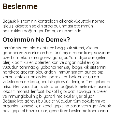
Beslenme
Bağışıklık siteminin kontrolden çıkarak vücuttaki normal
işleyişi aksatan saldırılarda bulunması otoimmün
hastalıkları doğuruyor. Detaylar yazımızda…
Otoimmün Ne Demek?
İmmün sistem olarak bilinen bağışıklık sitemi, vücudu
yabancı ve zararlı olan her türlü dış etmene karşı savunan
özel bir mekanizma görevi görüyor. Yani, dışardan gelen
alerjik partiküller, polenler, kan ve organ nakilleri gibi
vücudun tanımadığı yabancı her şey, bağışıklık sistemini
harekete geçiren olgulardan. İmmün sistem ayrıca bizi
zararlı enfeksiyonlardan, parazitler, bakteriler ya da
virüslerden de koruyucu bir görev üstleniyor. Tüm yabancı
misafirleri vücuttan uzak tutan bağışıklık mekanizmasında
lökosit, monist, lenfosit, bazofil gibi bazı savaşçı hücreler
ve immünglobulin gibi yararlı moleküller yer alıyor.
Bağışıklıkta görevli bu üyeler vücudun tüm dokularını ve
organları tanıdığı için kendi yapısına zarar vermiyor. Ancak
bazı yapısal bozukluklar, genetik ve beslenme konularına