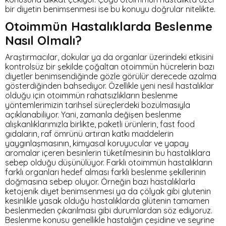
bir diyetin benimsenmesi ise bu konuyu doğrular nitelikte.
Otoimmün Hastalıklarda Beslenme
Nasıl Olmalı?
Araştırmacılar, dokular ya da organlar üzerindeki etkisini
kontrolsüz bir şekilde çoğaltan otoimmün hücrelerin bazı
diyetler benimsendiğinde gözle görülür derecede azalma
gösterdiğinden bahsediyor. Özellikle yeni nesil hastalıklar
olduğu için otoimmün rahatsızlıkların beslenme
yöntemlerimizin tarihsel süreçlerdeki bozulmasıyla
açıklanabiliyor. Yani, zamanla değişen beslenme
alışkanlıklarımızla birlikte, paketli ürünlerin, fast food
gıdaların, raf ömrünü artıran katkı maddelerin
yaygınlaşmasının, kimyasal koruyucular ve yapay
aromalar içeren besinlerin tüketilmesinin bu hastalıklara
sebep olduğu düşünülüyor. Farklı otoimmün hastalıkların
farklı organları hedef alması farklı beslenme şekillerinin
doğmasına sebep oluyor. Örneğin bazı hastalıklarla
ketojenik diyet benimsenmesi ya da çölyak gibi glutenin
kesinlikle yasak olduğu hastalıklarda glütenin tamamen
beslenmeden çıkarılması gibi durumlardan söz ediyoruz.
Beslenme konusu genellikle hastalığın çeşidine ve seyrine