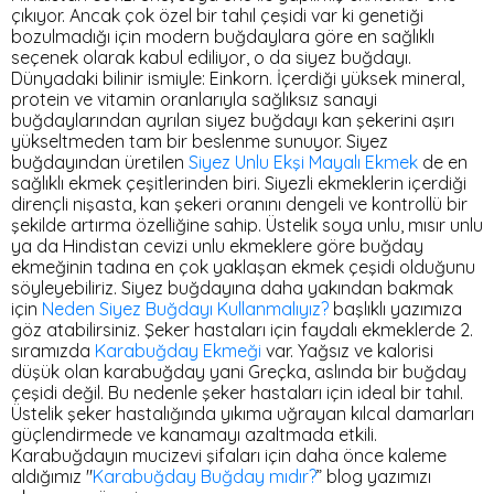
çıkıyor. Ancak çok özel bir tahıl çeşidi var ki genetiği
bozulmadığı için modern buğdaylara göre en sağlıklı
seçenek olarak kabul ediliyor, o da siyez buğdayı.
Dünyadaki bilinir ismiyle: Einkorn. İçerdiği yüksek mineral,
protein ve vitamin oranlarıyla sağlıksız sanayi
buğdaylarından ayrılan siyez buğdayı kan şekerini aşırı
yükseltmeden tam bir beslenme sunuyor. Siyez
buğdayından üretilen
Siyez Unlu Ekşi Mayalı Ekmek
de en
sağlıklı ekmek çeşitlerinden biri. Siyezli ekmeklerin içerdiği
dirençli nişasta, kan şekeri oranını dengeli ve kontrollü bir
şekilde artırma özelliğine sahip. Üstelik soya unlu, mısır unlu
ya da Hindistan cevizi unlu ekmeklere göre buğday
ekmeğinin tadına en çok yaklaşan ekmek çeşidi olduğunu
söyleyebiliriz. Siyez buğdayına daha yakından bakmak
için
Neden Siyez Buğdayı Kullanmalıyız?
başlıklı yazımıza
göz atabilirsiniz. Şeker hastaları için faydalı ekmeklerde 2.
sıramızda
Karabuğday Ekmeği
var. Yağsız ve kalorisi
düşük olan karabuğday yani Greçka, aslında bir buğday
çeşidi değil. Bu nedenle şeker hastaları için ideal bir tahıl.
Üstelik şeker hastalığında yıkıma uğrayan kılcal damarları
güçlendirmede ve kanamayı azaltmada etkili.
Karabuğdayın mucizevi şifaları için daha önce kaleme
aldığımız "
Karabuğday Buğday mıdır?
” blog yazımızı