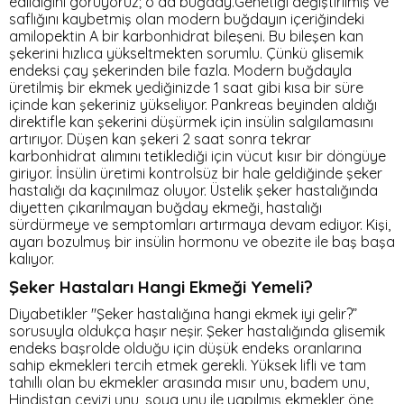
edildiğini görüyoruz; o da buğday.Genetiği değiştirilmiş ve
saflığını kaybetmiş olan modern buğdayın içeriğindeki
amilopektin A bir karbonhidrat bileşeni. Bu bileşen kan
şekerini hızlıca yükseltmekten sorumlu. Çünkü glisemik
endeksi çay şekerinden bile fazla. Modern buğdayla
üretilmiş bir ekmek yediğinizde 1 saat gibi kısa bir süre
içinde kan şekeriniz yükseliyor. Pankreas beyinden aldığı
direktifle kan şekerini düşürmek için insülin salgılamasını
artırıyor. Düşen kan şekeri 2 saat sonra tekrar
karbonhidrat alımını tetiklediği için vücut kısır bir döngüye
giriyor. İnsülin üretimi kontrolsüz bir hale geldiğinde şeker
hastalığı da kaçınılmaz oluyor. Üstelik şeker hastalığında
diyetten çıkarılmayan buğday ekmeği, hastalığı
sürdürmeye ve semptomları artırmaya devam ediyor. Kişi,
ayarı bozulmuş bir insülin hormonu ve obezite ile baş başa
kalıyor.
Şeker Hastaları Hangi Ekmeği Yemeli?
Diyabetikler "Şeker hastalığına hangi ekmek iyi gelir?”
sorusuyla oldukça haşır neşir. Şeker hastalığında glisemik
endeks başrolde olduğu için düşük endeks oranlarına
sahip ekmekleri tercih etmek gerekli. Yüksek lifli ve tam
tahıllı olan bu ekmekler arasında mısır unu, badem unu,
Hindistan cevizi unu, soya unu ile yapılmış ekmekler öne