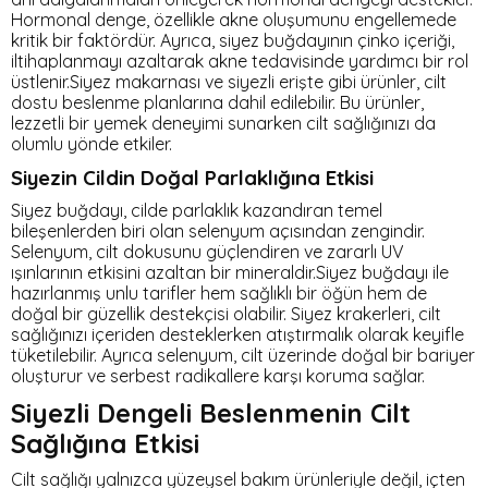
Hormonal denge, özellikle akne oluşumunu engellemede
kritik bir faktördür. Ayrıca, siyez buğdayının çinko içeriği,
iltihaplanmayı azaltarak akne tedavisinde yardımcı bir rol
üstlenir.Siyez makarnası ve siyezli erişte gibi ürünler, cilt
dostu beslenme planlarına dahil edilebilir. Bu ürünler,
lezzetli bir yemek deneyimi sunarken cilt sağlığınızı da
olumlu yönde etkiler.
Siyezin Cildin Doğal Parlaklığına Etkisi
Siyez buğdayı, cilde parlaklık kazandıran temel
bileşenlerden biri olan selenyum açısından zengindir.
Selenyum, cilt dokusunu güçlendiren ve zararlı UV
ışınlarının etkisini azaltan bir mineraldir.Siyez buğdayı ile
hazırlanmış unlu tarifler hem sağlıklı bir öğün hem de
doğal bir güzellik destekçisi olabilir. Siyez krakerleri, cilt
sağlığınızı içeriden desteklerken atıştırmalık olarak keyifle
tüketilebilir. Ayrıca selenyum, cilt üzerinde doğal bir bariyer
oluşturur ve serbest radikallere karşı koruma sağlar.
Siyezli Dengeli Beslenmenin Cilt
Sağlığına Etkisi
Cilt sağlığı yalnızca yüzeysel bakım ürünleriyle değil, içten