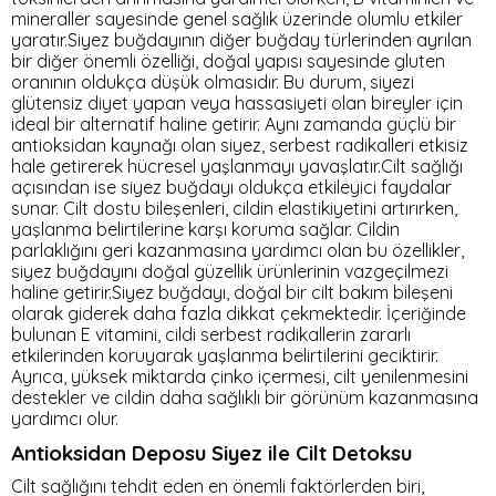
mineraller sayesinde genel sağlık üzerinde olumlu etkiler
yaratır.Siyez buğdayının diğer buğday türlerinden ayrılan
bir diğer önemli özelliği, doğal yapısı sayesinde gluten
oranının oldukça düşük olmasıdır. Bu durum, siyezi
glütensiz diyet yapan veya hassasiyeti olan bireyler için
ideal bir alternatif haline getirir. Aynı zamanda güçlü bir
antioksidan kaynağı olan siyez, serbest radikalleri etkisiz
hale getirerek hücresel yaşlanmayı yavaşlatır.Cilt sağlığı
açısından ise siyez buğdayı oldukça etkileyici faydalar
sunar. Cilt dostu bileşenleri, cildin elastikiyetini artırırken,
yaşlanma belirtilerine karşı koruma sağlar. Cildin
parlaklığını geri kazanmasına yardımcı olan bu özellikler,
siyez buğdayını doğal güzellik ürünlerinin vazgeçilmezi
haline getirir.Siyez buğdayı, doğal bir cilt bakım bileşeni
olarak giderek daha fazla dikkat çekmektedir. İçeriğinde
bulunan E vitamini, cildi serbest radikallerin zararlı
etkilerinden koruyarak yaşlanma belirtilerini geciktirir.
Ayrıca, yüksek miktarda çinko içermesi, cilt yenilenmesini
destekler ve cildin daha sağlıklı bir görünüm kazanmasına
yardımcı olur.
Antioksidan Deposu Siyez ile Cilt Detoksu
Cilt sağlığını tehdit eden en önemli faktörlerden biri,