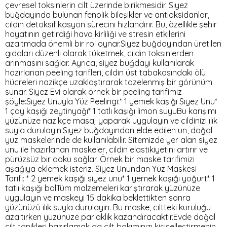
çevresel toksinlerin cilt üzerinde birikmesidir. Siyez
buğdayında bulunan fenolik bileşikler ve antioksidanlar,
cildin detoksifikasyon sürecini hızlandırır. Bu, özellikle şehir
hayatının getirdiği hava kirliliği ve stresin etkilerini
azaltmada önemli bir rol oynar.Siyez buğdayından üretilen
gıdaları düzenli olarak tüketmek, cildin toksinlerden
arınmasını sağlar. Ayrıca, siyez buğdayı kullanılarak
hazırlanan peeling tarifleri, cildin üst tabakasındaki ölü
hücreleri nazikçe uzaklaştırarak tazelenmiş bir görünüm
sunar. Siyez Evi olarak örnek bir peeling tarifimiz
şöyle:Siyez Unuyla Yüz Peelingi:* 1 yemek kaşığı Siyez Unu*
1 çay kaşığı zeytinyağı* 1 tatlı kaşığı limon suyuBu karışımı
yüzünüze nazikçe masaj yaparak uygulayın ve cildinizi ılık
suyla durulayın.Siyez buğdayından elde edilen un, doğal
yüz maskelerinde de kullanılabilir. Sitemizde yer alan siyez
unu ile hazırlanan maskeler, cildin elastikiyetini artırır ve
pürüzsüz bir doku sağlar. Örnek bir maske tarifimizi
aşağıya eklemek isteriz. Siyez Unundan Yüz Maskesi
Tarifi: * 2 yemek kaşığı siyez unu* 1 yemek kaşığı yoğurt* 1
tatlı kaşığı balTüm malzemeleri karıştırarak yüzünüze
uygulayın ve maskeyi 15 dakika beklettikten sonra
yüzünüzü ılık suyla durulayın. Bu maske, ciltteki kuruluğu
azaltırken yüzünüze parlaklık kazandıracaktır.Evde doğal
cilt tonikleri hazırlamak da cilt bakımınızı kişiselleştirmenin