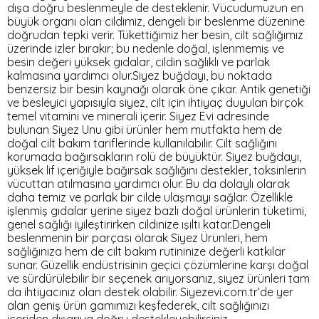
dışa doğru beslenmeyle de desteklenir. Vücudumuzun en
büyük organı olan cildimiz, dengeli bir beslenme düzenine
doğrudan tepki verir. Tükettiğimiz her besin, cilt sağlığımız
üzerinde izler bırakır; bu nedenle doğal, işlenmemiş ve
besin değeri yüksek gıdalar, cildin sağlıklı ve parlak
kalmasına yardımcı olur.Siyez buğdayı, bu noktada
benzersiz bir besin kaynağı olarak öne çıkar. Antik genetiği
ve besleyici yapısıyla siyez, cilt için ihtiyaç duyulan birçok
temel vitamini ve minerali içerir. Siyez Evi adresinde
bulunan Siyez Unu gibi ürünler hem mutfakta hem de
doğal cilt bakım tariflerinde kullanılabilir. Cilt sağlığını
korumada bağırsakların rolü de büyüktür. Siyez buğdayı,
yüksek lif içeriğiyle bağırsak sağlığını destekler, toksinlerin
vücuttan atılmasına yardımcı olur. Bu da dolaylı olarak
daha temiz ve parlak bir cilde ulaşmayı sağlar. Özellikle
işlenmiş gıdalar yerine siyez bazlı doğal ürünlerin tüketimi,
genel sağlığı iyileştirirken cildinize ışıltı katar.Dengeli
beslenmenin bir parçası olarak Siyez Ürünleri, hem
sağlığınıza hem de cilt bakım rutininize değerli katkılar
sunar. Güzellik endüstrisinin geçici çözümlerine karşı doğal
ve sürdürülebilir bir seçenek arıyorsanız, siyez ürünleri tam
da ihtiyacınız olan destek olabilir. Siyezevi.com.tr’de yer
alan geniş ürün gamımızı keşfederek, cilt sağlığınızı