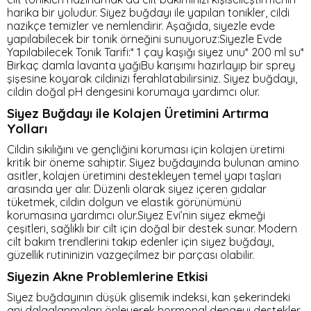
harika bir yoludur. Siyez buğdayı ile yapılan tonikler, cildi
nazikçe temizler ve nemlendirir. Aşağıda, siyezle evde
yapılabilecek bir tonik örneğini sunuyoruz:Siyezle Evde
Yapılabilecek Tonik Tarifi:* 1 çay kaşığı siyez unu* 200 ml su*
Birkaç damla lavanta yağıBu karışımı hazırlayıp bir sprey
şişesine koyarak cildinizi ferahlatabilirsiniz. Siyez buğdayı,
cildin doğal pH dengesini korumaya yardımcı olur.
Siyez Buğdayı ile Kolajen Üretimini Artırma
Yolları
Cildin sıkılığını ve gençliğini koruması için kolajen üretimi
kritik bir öneme sahiptir. Siyez buğdayında bulunan amino
asitler, kolajen üretimini destekleyen temel yapı taşları
arasında yer alır. Düzenli olarak siyez içeren gıdalar
tüketmek, cildin dolgun ve elastik görünümünü
korumasına yardımcı olur.Siyez Evi’nin siyez ekmeği
çeşitleri, sağlıklı bir cilt için doğal bir destek sunar. Modern
cilt bakım trendlerini takip edenler için siyez buğdayı,
güzellik rutininizin vazgeçilmez bir parçası olabilir.
Siyezin Akne Problemlerine Etkisi
Siyez buğdayının düşük glisemik indeksi, kan şekerindeki
ani dalgalanmaları önleyerek hormonal dengeyi destekler.