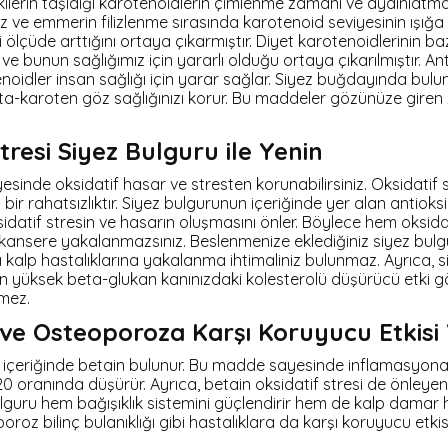
kilerin taşıdığı karotenoidlerin çimlenme zamanı ve aydınlatma
yez ve emmerin filizlenme sırasında karotenoid seviyesinin ışığ
ölçüde arttığını ortaya çıkarmıştır. Diyet karotenoidlerinin baz
ve bunun sağlığımız için yararlı olduğu ortaya çıkarılmıştır. An
oidler insan sağlığı için yarar sağlar. Siyez buğdayında bulu
a-karoten göz sağlığınızı korur. Bu maddeler gözünüze giren za
tresi Siyez Bulguru ile Yenin
esinde oksidatif hasar ve stresten korunabilirsiniz. Oksidatif
bir rahatsızlıktır. Siyez bulgurunun içeriğinde yer alan antio
atif stresin ve hasarın oluşmasını önler. Böylece hem oksida
e kansere yakalanmazsınız. Beslenmenize eklediğiniz siyez bul
a kalp hastalıklarına yakalanma ihtimaliniz bulunmaz. Ayrıca, 
n yüksek beta-glukan kanınızdaki kolesterolü düşürücü etki gö
tmez.
ve Osteoporoza Karşı Koruyucu Etkisi
 içeriğinde betain bulunur. Bu madde sayesinde inflamasyon
0 oranında düşürür. Ayrıca, betain oksidatif stresi de önleyen
lguru hem bağışıklık sistemini güçlendirir hem de kalp damar ha
oroz bilinç bulanıklığı gibi hastalıklara da karşı koruyucu etki