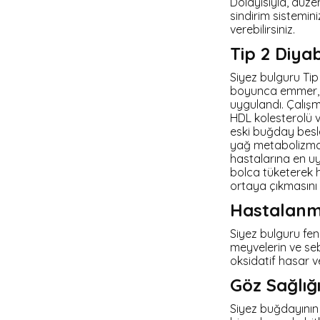
Dolayısıyla, düze
sindirim sistemin
verebilirsiniz.
Tip 2 Diya
Siyez bulguru Tip
boyunca emmer, s
uygulandı. Çalış
HDL kolesterolü 
eski buğday besle
yağ metabolizması
hastalarına en uy
bolca tüketerek h
ortaya çıkmasını s
Hastalanm
Siyez bulguru feno
meyvelerin ve seb
oksidatif hasar ve
Göz Sağlığı
Siyez buğdayının 