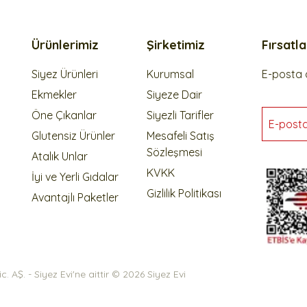
Ürünlerimiz
Şirketimiz
Fırsatl
Siyez Ürünleri
Kurumsal
E-posta a
Ekmekler
Siyeze Dair
Öne Çıkanlar
Siyezli Tarifler
E-post
Glutensiz Ürünler
Mesafeli Satış
Sözleşmesi
Atalık Unlar
KVKK
İyi ve Yerli Gıdalar
Gizlilik Politikası
Avantajlı Paketler
 AŞ. - Siyez Evi'ne aittir © 2026 Siyez Evi