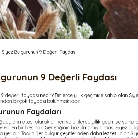
 Mayalı Tost
Ş
Siyez Unlu Ay Çekirdekli
Poğaça
Zeytin Ezmeli Kapya Biberli Grisini
Simit 10 Adet
Siyez Unlu Kurutulmuş
Pancarlı Grisini
S
Domatesli Poğaça
Ş
Z
K
>
Siyez Bulgurunun 9 Değerli Faydası
K
S
S
lgurunun 9 Değerli Faydası
9 değerli faydası nedir? Binlerce yıllık geçmişe sahip olan Si
sından birçok faydası bulunmaktadır.
urunun Faydaları
ğdayların atası olarak bilinen ve binlerce yıllık geçmişe sahip 
 edilen bir besindir. Genetiğinin bozulmamış olması Siyez bul
da yer alır. Tadı diğer bulgur çeşitlerinden daha lezzetli olan S