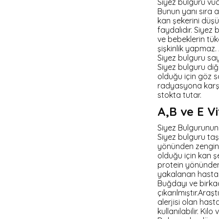
Siyez bulguru vüc
Bunun yanı sıra a
kan şekerini düşür
faydalıdır. Siyez
ve bebeklerin tük
şişkinlik yapmaz. 
Siyez bulguru saye
Siyez bulguru diğ
olduğu için göz 
radyasyona karşı 
stokta tutar.
A,B ve E V
Siyez Bulgurunun 6
Siyez bulguru taş
yönünden zengindi
olduğu için kan ş
protein yönünden
yakalanan hasta 
Buğdayı ve birka
çıkarılmıştır.Ara
alerjisi olan has
kullanılabilir. Kil