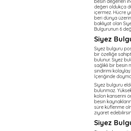
Siyez Buğday Unlu Tarhana
besin değerleri i
Siyez Unu 25 Kg
değeri oldukça dü
Siyez Buğdayı
içermez. Hücre y
Siyez Bulguru Kısırlık
beri dünya üzerin
bakliyat olan Siy
Siyez Bulguru 500 Gr
Bulgurunun 6 değ
Siyez Bulguru 1 Kg
Siyez Bulg
Siyez Bulguru 5 Kg
Siyez bulguru pos
Siyez Bulguru 25 Kg
bir özelliğe sahipti
bulunur. Siyez b
sağlıklı bir besin
sindirimi kolaylaş
İçeriğinde doyma
Siyez bulguru elde
bulunmaz. Yüksek m
kolon kanserini ö
besin kaynakların
süre küflenme olma
ziyaret edebilirsi
Siyez Bul