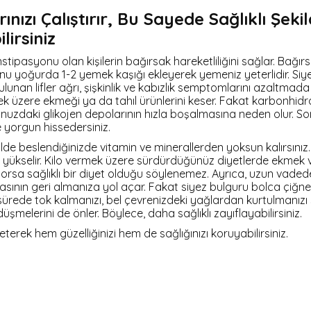
ınızı Çalıştırır, Bu Sayede Sağlıklı Şeki
lirsiniz
tipasyonu olan kişilerin bağırsak hareketliliğini sağlar. Bağırsa
unu yoğurda 1-2 yemek kaşığı ekleyerek yemeniz yeterlidir. Si
unan lifler ağrı, şişkinlik ve kabızlık semptomlarını azaltmada 
mek üzere ekmeği ya da tahıl ürünlerini keser. Fakat karbonhidra
uzdaki glikojen depolarının hızla boşalmasına neden olur. S
e yorgun hissedersiniz.
lde beslendiğinizde vitamin ve minerallerden yoksun kalırsınız
e yükselir. Kilo vermek üzere sürdürdüğünüz diyetlerde ekmek 
rsa sağlıklı bir diyet olduğu söylenemez. Ayrıca, uzun vaded
asının geri almanıza yol açar. Fakat siyez bulguru bolca çiğn
ürede tok kalmanızı, bel çevrenizdeki yağlardan kurtulmanızı
şmelerini de önler. Böylece, daha sağlıklı zayıflayabilirsiniz.
terek hem güzelliğinizi hem de sağlığınızı koruyabilirsiniz.