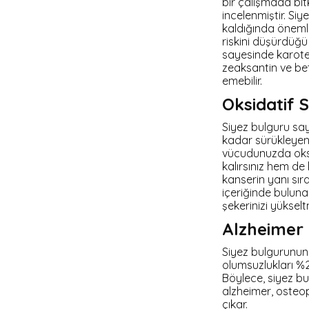
bir çalışmada bit
incelenmiştir. Si
kaldığında önemli 
riskini düşürdüğü 
sayesinde karoten
zeaksantin ve bet
emebilir.
Oksidatif S
Siyez bulguru say
kadar sürükleyen 
vücudunuzda oksid
kalırsınız hem d
kanserin yanı sır
içeriğinde buluna
şekerinizi yüksel
Alzheimer 
Siyez bulgurunun
olumsuzlukları %2
Böylece, siyez bu
alzheimer, osteop
çıkar.