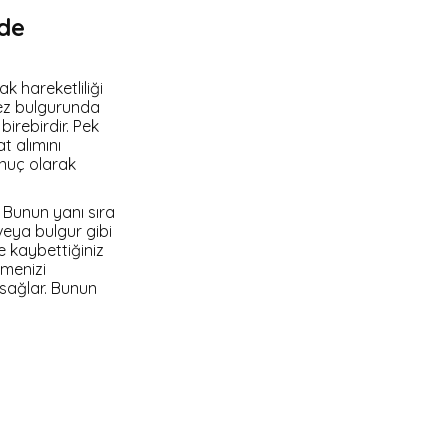
lde
k hareketliliği
yez bulgurunda
birebirdir. Pek
t alımını
onuç olarak
. Bunun yanı sıra
veya bulgur gibi
e kaybettiğiniz
emenizi
 sağlar. Bunun