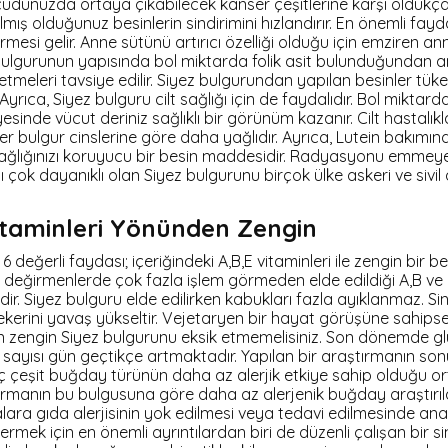
udunuzda ortaya çıkabilecek kanser çeşitlerine karşı oldukça 
lmış olduğunuz besinlerin sindirimini hızlandırır. En önemli fay
mesi gelir. Anne sütünü artırıcı özelliği olduğu için emziren an
 bulgurunun yapısında bol miktarda folik asit bulunduğundan 
etmeleri tavsiye edilir. Siyez bulgurundan yapılan besinler tük
Ayrıca, Siyez bulguru cilt sağlığı için de faydalıdır. Bol miktarda
sinde vücut deriniz sağlıklı bir görünüm kazanır. Cilt hastalıkla
er bulgur cinslerine göre daha yağlıdır. Ayrıca, Lutein bakımı
sağlığınızı koruyucu bir besin maddesidir. Radyasyonu emmey
çok dayanıklı olan Siyez bulgurunu birçok ülke askeri ve sivil
itaminleri Yönünden Zengin
 değerli faydası; içeriğindeki A,B,E vitaminleri ile zengin bir b
 değirmenlerde çok fazla işlem görmeden elde edildiği A,B ve E
r. Siyez bulguru elde edilirken kabukları fazla ayıklanmaz. Si
ekerini yavaş yükseltir. Vejetaryen bir hayat görüşüne sahips
 zengin Siyez bulgurunu eksik etmemelisiniz. Son dönemde glu
sayısı gün geçtikçe artmaktadır. Yapılan bir araştırmanın so
ç çeşit buğday türünün daha az alerjik etkiye sahip olduğu o
ştırmanın bu bulgusuna göre daha az alerjenik buğday araştırıla
talara gıda alerjisinin yok edilmesi veya tedavi edilmesinde ana
o vermek için en önemli ayrıntılardan biri de düzenli çalışan bir si