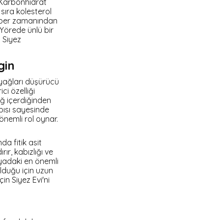
. Karbonhidrat
sıra kolesterol
amber zamanından
Yörede ünlü bir
 Siyez
gin
 yağları düşürücü
ici özelliği
ğ içerdiğinden
apısı sayesinde
 önemli rol oynar.
da fitik asit
ır, kabızlığı ve
nyadaki en önemli
olduğu için uzun
in Siyez Evi'ni