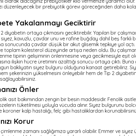
nli olarak alacağınız prebiyotikler kilo vermenize yardımcı olur
izi düzenleyecek bir prebiyotik görevi göreceğinden daha kola
bete Yakalanmayı Geciktirir
 2 diyabetin ortaya çıkmasını geciktirebilir. Yapılan bir çalış
iyez, kavuzlu, çavdar unu ve rafine buğday dahil beş farklı b
ma sonucunda çavdar düşük bir akut glisemik tepkiye yol açtı
ve toplam kolesterol düzeyinde artışa neden oldu. Bu çalışm
nme tipinin gelişiminin önlenmesine veya gecikmesiyle eşit ol
na ilişkin hücre üretimini azalttığı sonucu ortaya çıktı. Buna
gun bakliyatın siyez bulguru olduğuna kanaat getirebiliriz. S
em şekerinizin yükselmesini önleyebilir hem de Tip 2 diyabet
ağlayabilirsiniz.
anızı Önler
lik asit bakımından zengin bir besin maddesidir. Fenolik asitler 
zelerin tüketilmesi yoluyla vücuda alınır. Siyez bulgurunu bol
 koroner kalp hastalığı, felç gibi hastalıklardan korunabilirsini
nızı Korur
çimlenme zamanı sağlığımıza yararlı olabilir. Emmer ve siyez 