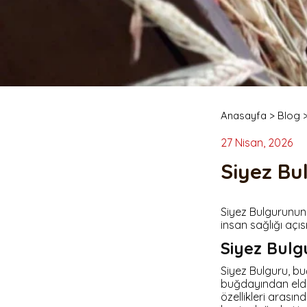
% 100 Tam Buğday Ekşi
Kuru Domatesli
Ekmeği
Anasayfa
>
Blog
27 Nisan, 2026
Siyez Bu
Siyez Kuru Gıdaları
Siyez Unu
Siyez Bulgurunun 
Siyez Buğdayı Dövmesi
Siyez Unu 500 Gr
insan sağlığı açı
(Yarma)
Siyez Unu 1 Kg
Siyez Bulg
Siyez Buğdayı Ezmesi
Siyez Unu 3'lü 1 Kg
Siyez Bulguru, bu
Siyez Buğday Unlu Bebek
Siyez Unu 5'li 1 Kg
buğdayından elde
Tarhana
Siyez Unu 5 Kg
özellikleri arasın