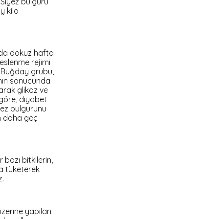
. Siyez bulguru
y kilo
mada dokuz hafta
eslenme rejimi
. Buğday grubu,
anın sonucunda
arak glikoz ve
 göre, diyabet
iyez bulgurunu
in daha geç
bazı bitkilerin,
ca tüketerek
z.
üzerine yapılan