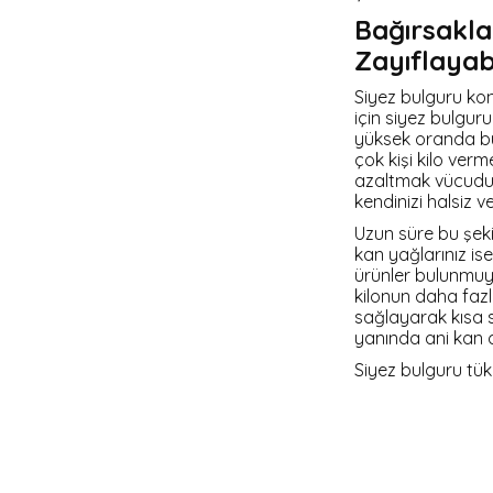
Bağırsaklar
Zayıflayabi
Siyez bulguru kons
için siyez bulgur
yüksek oranda bul
çok kişi kilo ver
azaltmak vücudun
kendinizi halsiz v
Uzun süre bu şeki
kan yağlarınız is
ürünler bulunmuyo
kilonun daha fazl
sağlayarak kısa s
yanında ani kan dü
Siyez bulguru tüke