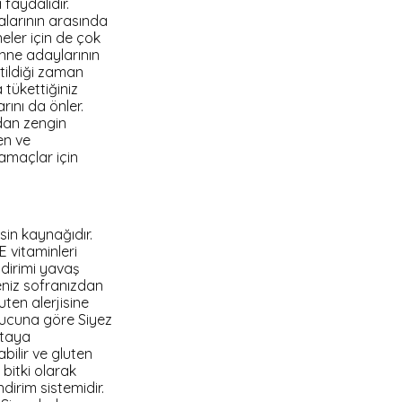
faydalıdır.
dalarının arasında
neler için de çok
anne adaylarının
etildiği zaman
 tükettiğiniz
rını da önler.
ndan zengin
en ve
 amaçlar için
esin kaynağıdır.
 vitaminleri
ndirimi yavaş
eniz sofranızdan
ten alerjisine
nucuna göre Siyez
rtaya
bilir ve gluten
 bitki olarak
ndirim sistemidir.