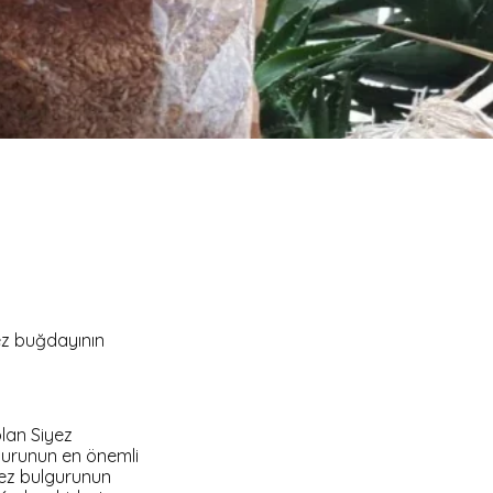
ekersiz Glütensiz Çikolata
Topu
iyez Unlu Mini Simit
ekersiz Bebe Bisküvisi
erdeçallı Kurabiye
andil Simidi Çörek Otlu
andil Simidi Susamlı
iyez Parmak Galeta
iyez Unlu Çıtır Çubuk
yez buğdayının
olan Siyez
gurunun en önemli
iyez bulgurunun