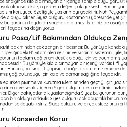
ncelendiğinde kilo aldırmayan bir içeriğe sahip olduğu görülür
şük olmasına karşın protein değeri çok yüksektir. Bunun yanı 
apısını koruyucu özelliğiyle yaşlanmayı geciktirir. Nuh Peyg
de olduğu bilinen Siyez bulguru Kastamonu yöresinde yetişir. 
ez bulgurunun faydaları saymakla bitmez. İşte, biz de aşağıda
erli faydasına değiniyoruz.
uru Posa/Lif Bakımından Oldukça Zen
a/lif bakımından çok zengin bir besindir. Bu yönüyle kandaki
r. İçeriğindeki B1 vitaminleri ile sinir ve sindirim sistemini iyileştir
ulgurunun toplam yağ oranı düşük olduğu için ve doymamış ya
 maddesidir. Bu yönüyle kilo aldırmayan bir içeriği vardır. Lifli y
tırır. Bunun yanı sıra lifli yapısıyla bağırsakları temizlemede de
mış yağ bulunduğu için kalp ve damar sağlığına faydalıdır.
 edilirken pişirme ve kurutma işlemlerinden geçtiği için yapısın
ineral ve selüloz içeren Siyez bulguru besin emilimini hızlandır
nler. Diğer bakliyatlarla kıyaslandığında Siyez bulgurunun dü
dan biri olduğu anlaşılır. Siyez bulguru çok dayanıklı bir ürün 
dan saklayabilirsiniz. Siyez bulguru ve birçok siyez ürünleri iç
niz.
guru Kanserden Korur