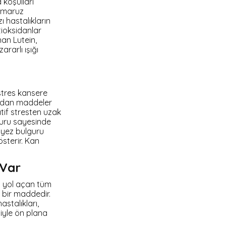
 koşulları
a maruz
ı hastalıkların
tioksidanlar
nan Lutein,
rarlı ışığı
 stres kansere
ksidan maddeler
tif stresten uzak
guru sayesinde
siyez bulguru
sterir. Kan
 Var
a yol açan tüm
 bir maddedir.
stalıkları,
siyle ön plana