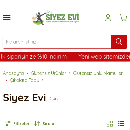
 siparişinize %10 indirim
Yeni web sitemizden i
Anasayfa
Glutensiz Ürünler
Glutensiz Unlu Mamuller
Çikolata Topu
Siyez Evi
0
Ürün
Filtreler
Sırala