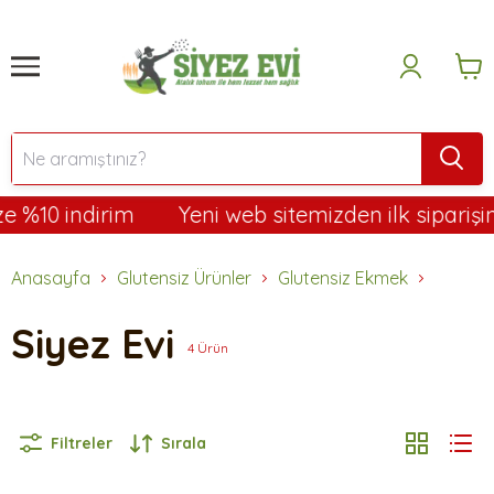
 %10 indirim
Yeni web sitemizden ilk siparişini
Anasayfa
Glutensiz Ürünler
Glutensiz Ekmek
Siyez Evi
4
Ürün
Filtreler
Sırala