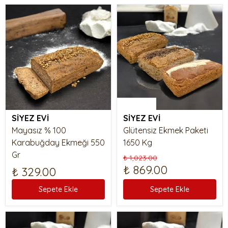
%15 İndirim
SİYEZ EVİ
SİYEZ EVİ
Mayasız % 100
Glütensiz Ekmek Paketi
Karabuğday Ekmeği 550
1650 Kg
Gr
₺ 1,023.00
₺ 869.00
₺ 329.00
Sepete Ekle
Sepete Ekle