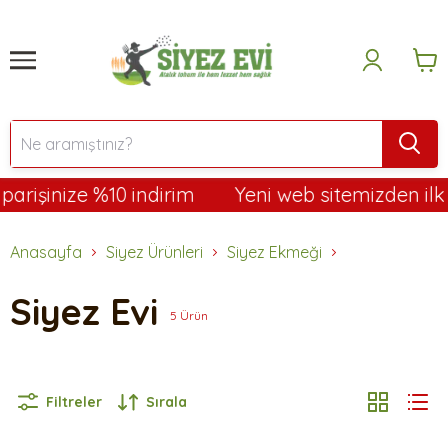
rişinize %10 indirim
Yeni web sitemizden ilk sip
Anasayfa
Siyez Ürünleri
Siyez Ekmeği
Siyez Evi
5
Ürün
Filtreler
Sırala