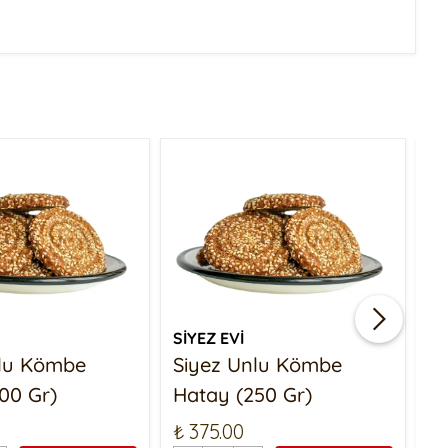
SİYEZ EVİ
Sİ
nlu Kömbe
Siyez Unlu Kömbe
S
00 Gr)
Hatay (250 Gr)
Ç
₺ 375.00
₺ 