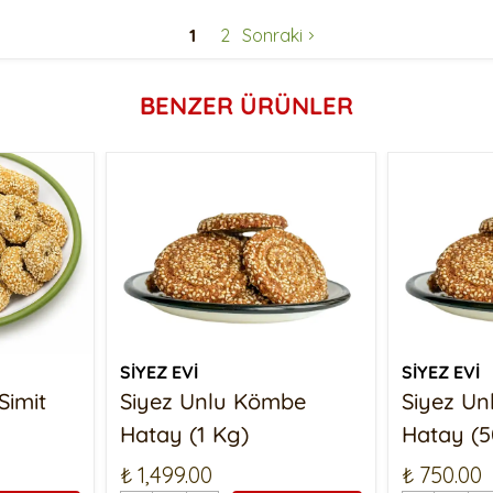
1
2
Sonraki
BENZER ÜRÜNLER
SİYEZ EVİ
SİYEZ EVİ
Simit
Siyez Unlu Kömbe
Siyez U
Hatay (1 Kg)
Hatay (5
₺ 1,499.00
₺ 750.00