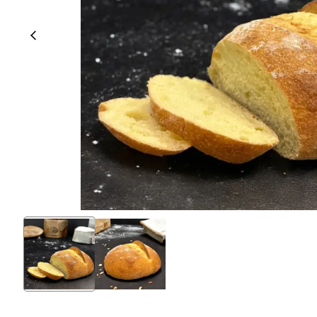
% 100 Tam Buğday Ekşi
Kuru Domatesli
Ekmeği
Siyez Kuru Gıdaları
Siyez Unu
Siyez Buğdayı Dövmesi
Siyez Unu 500 Gr
(Yarma)
Siyez Unu 1 Kg
Siyez Buğdayı Ezmesi
Siyez Unu 3'lü 1 Kg
Siyez Buğday Unlu Bebek
Siyez Unu 5'li 1 Kg
Tarhana
Siyez Unu 5 Kg