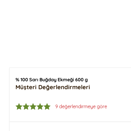
Siyez Buğday Unlu Tarhana
Siyez Unu 25 Kg
Siyez Buğdayı
Siyez Bulguru Kısırlık
Siyez Bulguru 500 Gr
Siyez Bulguru 1 Kg
Siyez Bulguru 5 Kg
Siyez Bulguru 25 Kg
% 100 Sarı Buğday Ekmeği 600 g
Müşteri Değerlendirmeleri
9 değerlendirmeye göre