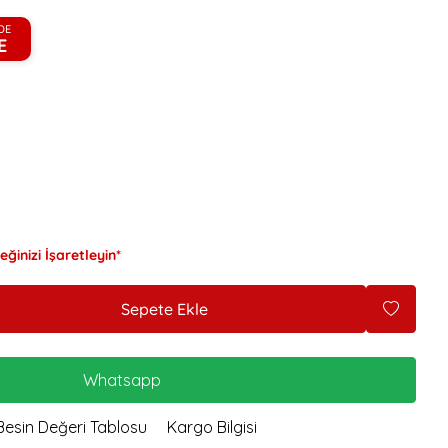
ekersiz Glütensiz Çikolata
Topu
DE
E
iyez Unlu Mini Simit
ekersiz Bebe Bisküvisi
erdeçallı Kurabiye
andil Simidi Çörek Otlu
andil Simidi Susamlı
iyez Parmak Galeta
iyez Unlu Çıtır Çubuk
ğinizi İşaretleyin*
Sepete Ekle
Whatsapp
Besin Değeri Tablosu
Kargo Bilgisi