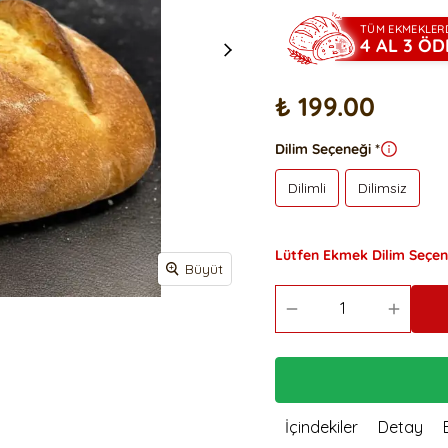
 Mayalı Tost
Ş
Siyez Unlu Ay Çekirdekli
Poğaça
Zeytin Ezmeli Kapya Biberli Grisini
TÜM EKMEKLER
4 AL 3 ÖD
Simit 10 Adet
Siyez Unlu Kurutulmuş
Pancarlı Grisini
S
Domatesli Poğaça
Ş
₺ 199.00
Z
K
Dilim Seçeneği
*
K
Dilimli
Dilimsiz
S
S
Lütfen Ekmek Dilim Seçene
Büyüt
İçindekiler
Detay