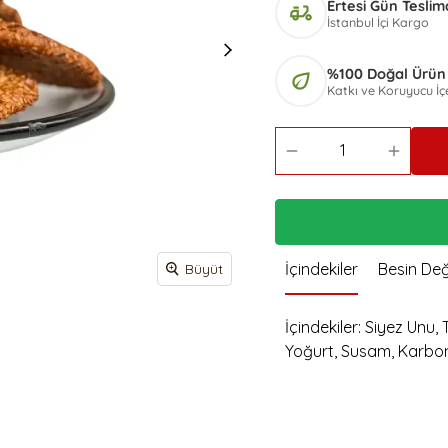
 Mayalı Tost
Ertesi Gün Teslim
Ş
delivery_dining
Siyez Unlu Ay Çekirdekli
Poğaça
İstanbul İçi Kargo
Zeytin Ezmeli Kapya Biberli Grisini
Simit 10 Adet
Siyez Unlu Kurutulmuş
Pancarlı Grisini
S
%100 Doğal Ürün
Domatesli Poğaça
eco
Ş
Katkı ve Koruyucu İ
Z
K
K
S
S
İçindekiler
Besin Değ
Büyüt
İçindekiler: Siyez Unu
Yoğurt, Susam, Karbo