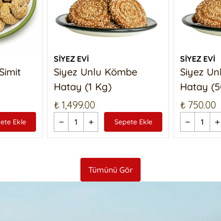
SİYEZ EVİ
SİYEZ EVİ
Simit
Siyez Unlu Kömbe
Siyez U
Hatay (1 Kg)
Hatay (5
₺ 1,499.00
₺ 750.00
ete Ekle
Sepete Ekle
Tümünü Gör