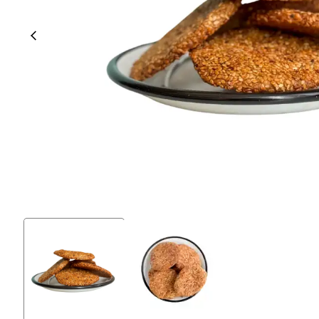
% 100 Tam Buğday Ekşi
Kuru Domatesli
Ekmeği
Siyez Kuru Gıdaları
Siyez Unu
Siyez Buğdayı Dövmesi
Siyez Unu 500 Gr
(Yarma)
Siyez Unu 1 Kg
Siyez Buğdayı Ezmesi
Siyez Unu 3'lü 1 Kg
Siyez Buğday Unlu Bebek
Siyez Unu 5'li 1 Kg
Tarhana
Siyez Unu 5 Kg