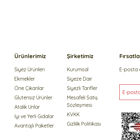
Ürünlerimiz
Şirketimiz
Fırsatl
Siyez Ürünleri
Kurumsal
E-posta a
Ekmekler
Siyeze Dair
Öne Çıkanlar
Siyezli Tarifler
E-post
Glutensiz Ürünler
Mesafeli Satış
Sözleşmesi
Atalık Unlar
KVKK
İyi ve Yerli Gıdalar
Gizlilik Politikası
Avantajlı Paketler