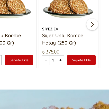
SİYEZ EVİ
Sİ
nlu Kömbe
Siyez Unlu Kömbe
S
00 Gr)
Hatay (250 Gr)
Ç
₺ 375.00
₺ 
Sepete Ekle
Sepete Ekle