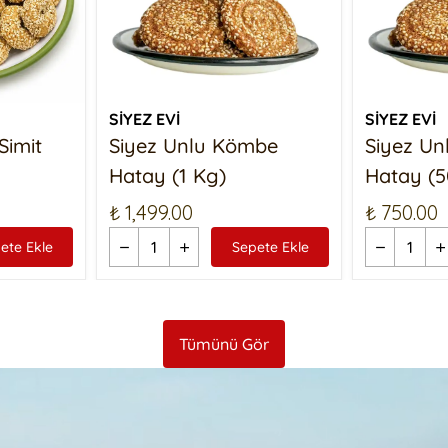
SİYEZ EVİ
SİYEZ EVİ
Simit
Siyez Unlu Kömbe
Siyez U
Hatay (1 Kg)
Hatay (5
₺ 1,499.00
₺ 750.00
ete Ekle
Sepete Ekle
Tümünü Gör