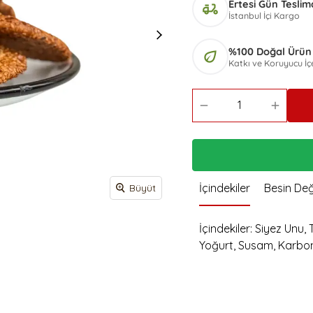
 Mayalı Tost
Ertesi Gün Teslim
Ş
delivery_dining
Siyez Unlu Ay Çekirdekli
Poğaça
İstanbul İçi Kargo
Zeytin Ezmeli Kapya Biberli Grisini
Simit 10 Adet
Siyez Unlu Kurutulmuş
Pancarlı Grisini
S
%100 Doğal Ürün
Domatesli Poğaça
eco
Ş
Katkı ve Koruyucu İ
Z
K
K
S
S
İçindekiler
Besin Değ
Büyüt
İçindekiler: Siyez Unu
Yoğurt, Susam, Karbo