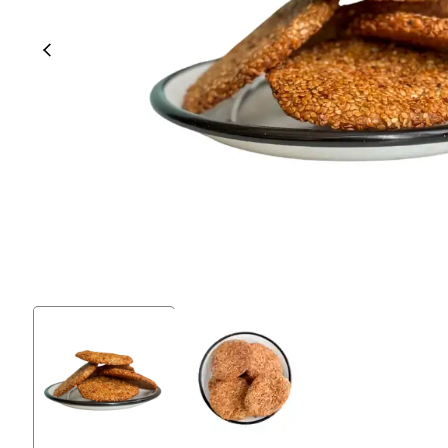
% 100 Tam Buğday Ekşi
Kuru Domatesli
Ekmeği
Siyez Kuru Gıdaları
Siyez Unu
Siyez Buğdayı Dövmesi
Siyez Unu 500 Gr
(Yarma)
Siyez Unu 1 Kg
Siyez Buğdayı Ezmesi
Siyez Unu 3'lü 1 Kg
Siyez Buğday Unlu Bebek
Siyez Unu 5'li 1 Kg
Tarhana
Siyez Unu 5 Kg