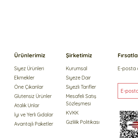
Ürünlerimiz
Şirketimiz
Fırsatl
Siyez Ürünleri
Kurumsal
E-posta a
Ekmekler
Siyeze Dair
Öne Çıkanlar
Siyezli Tarifler
E-post
Glutensiz Ürünler
Mesafeli Satış
Sözleşmesi
Atalık Unlar
KVKK
İyi ve Yerli Gıdalar
Gizlilik Politikası
Avantajlı Paketler