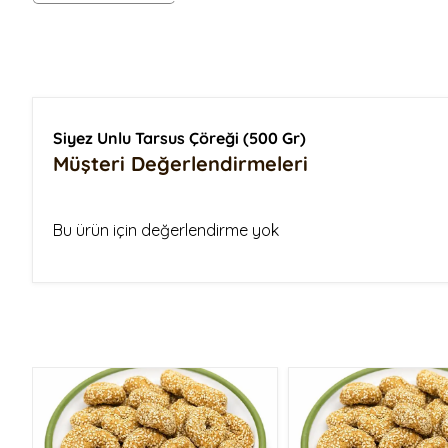
Siyez Buğday Unlu Tarhana
Siyez Unu 25 Kg
Siyez Buğdayı
Siyez Bulguru Kısırlık
Siyez Bulguru 500 Gr
Siyez Bulguru 1 Kg
Siyez Unlu Tarsus Çöreği (500 Gr)
Siyez Bulguru 5 Kg
Müşteri Değerlendirmeleri
Siyez Bulguru 25 Kg
Bu ürün için değerlendirme yok