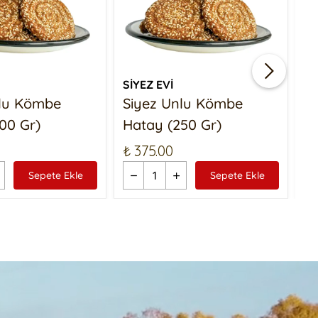
SİYEZ EVİ
Sİ
nlu Kömbe
Siyez Unlu Kömbe
S
00 Gr)
Hatay (250 Gr)
Ç
₺ 375.00
₺ 
Sepete Ekle
Sepete Ekle