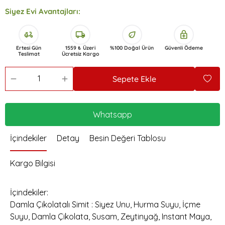
Siyez Evi Avantajları:
delivery_dining
local_shipping
eco
enhanced_encryption
Ertesi Gün
1559 ₺ Üzeri
%100 Doğal Ürün
Güvenli Ödeme
Teslimat
Ücretsiz Kargo
Sepete Ekle
Whatsapp
İçindekiler
Detay
Besin Değeri Tablosu
Kargo Bilgisi
İçindekiler:
Damla Çikolatalı Simit : Siyez Unu, Hurma Suyu, İçme
Suyu, Damla Çikolata, Susam, Zeytinyağ, Instant Maya,