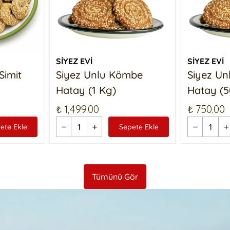
SİYEZ EVİ
SİYEZ EVİ
Simit
Siyez Unlu Kömbe
Siyez U
Hatay (1 Kg)
Hatay (5
₺ 1,499.00
₺ 750.00
ete Ekle
Sepete Ekle
Tümünü Gör