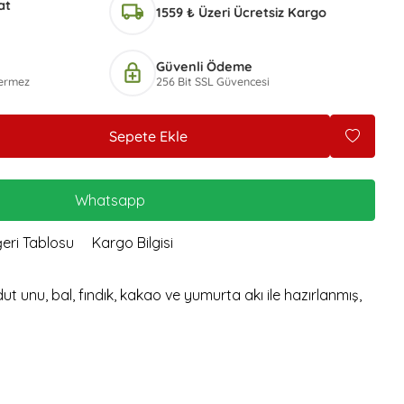
at
ekersiz Glütensiz Çikolata
local_shipping
1559 ₺ Üzeri Ücretsiz Kargo
Topu
iyez Unlu Mini Simit
Güvenli Ödeme
enhanced_encryption
ekersiz Bebe Bisküvisi
çermez
256 Bit SSL Güvencesi
erdeçallı Kurabiye
andil Simidi Çörek Otlu
Sepete Ekle
andil Simidi Susamlı
iyez Parmak Galeta
Whatsapp
iyez Unlu Çıtır Çubuk
eri Tablosu
Kargo Bilgisi
 dut unu, bal, fındık, kakao ve yumurta akı ile hazırlanmış,