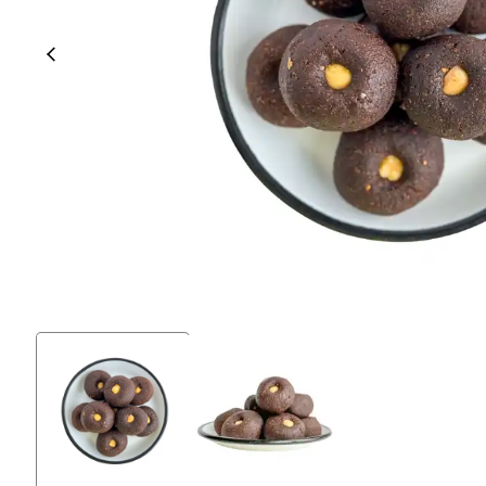
% 100 Tam Buğday Ekşi
Kuru Domatesli
Ekmeği
Siyez Kuru Gıdaları
Siyez Unu
Siyez Buğdayı Dövmesi
Siyez Unu 500 Gr
(Yarma)
Siyez Unu 1 Kg
Siyez Buğdayı Ezmesi
Siyez Unu 3'lü 1 Kg
Siyez Buğday Unlu Bebek
Siyez Unu 5'li 1 Kg
Tarhana
Siyez Unu 5 Kg