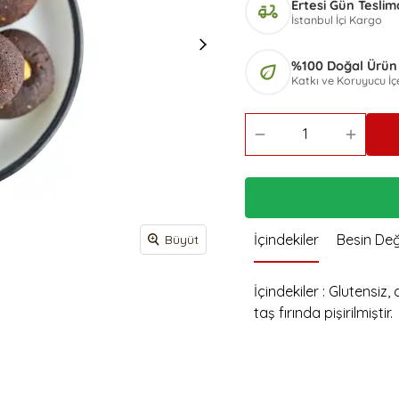
 Mayalı Tost
Ertesi Gün Teslim
Ş
delivery_dining
Siyez Unlu Ay Çekirdekli
Poğaça
İstanbul İçi Kargo
Zeytin Ezmeli Kapya Biberli Grisini
Simit 10 Adet
Siyez Unlu Kurutulmuş
Pancarlı Grisini
S
%100 Doğal Ürün
Domatesli Poğaça
eco
Ş
Katkı ve Koruyucu İ
Z
K
K
S
S
İçindekiler
Besin Değ
Büyüt
İçindekiler : Glutensiz,
taş fırında pişirilmiştir.