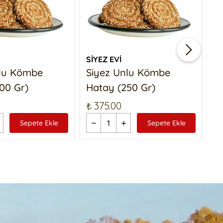
SİYEZ EVİ
Sİ
nlu Kömbe
Siyez Unlu Kömbe
S
00 Gr)
Hatay (250 Gr)
Ç
₺ 375.00
₺ 
Sepete Ekle
Sepete Ekle