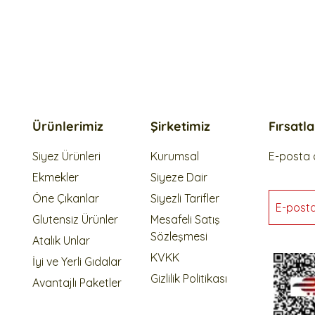
Ürünlerimiz
Şirketimiz
Fırsatl
Siyez Ürünleri
Kurumsal
E-posta a
Ekmekler
Siyeze Dair
Öne Çıkanlar
Siyezli Tarifler
E-post
Glutensiz Ürünler
Mesafeli Satış
Sözleşmesi
Atalık Unlar
KVKK
İyi ve Yerli Gıdalar
Gizlilik Politikası
Avantajlı Paketler