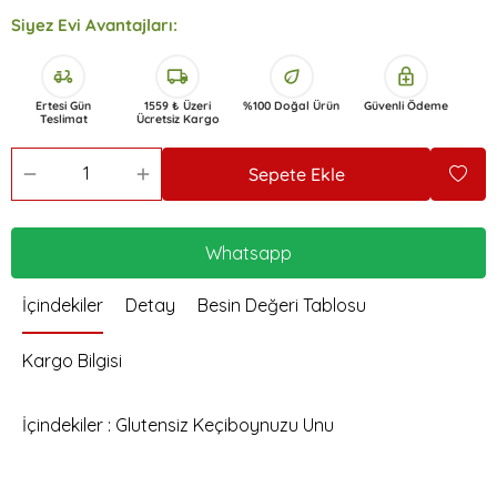
Siyez Evi Avantajları:
delivery_dining
local_shipping
eco
enhanced_encryption
Ertesi Gün
1559 ₺ Üzeri
%100 Doğal Ürün
Güvenli Ödeme
Teslimat
Ücretsiz Kargo
Sepete Ekle
Whatsapp
İçindekiler
Detay
Besin Değeri Tablosu
Kargo Bilgisi
İçindekiler : Glutensiz Keçiboynuzu Unu