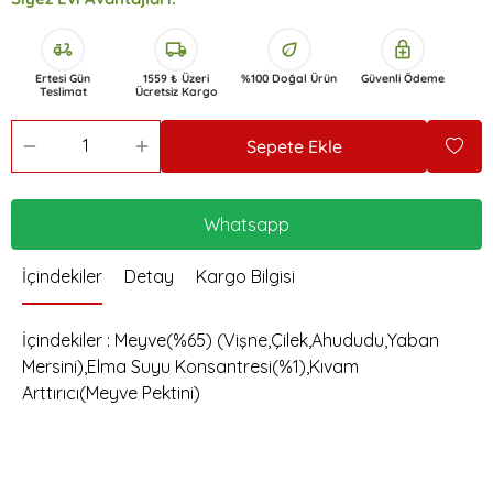
delivery_dining
local_shipping
eco
enhanced_encryption
Ertesi Gün
1559 ₺ Üzeri
%100 Doğal Ürün
Güvenli Ödeme
Teslimat
Ücretsiz Kargo
Sepete Ekle
Whatsapp
İçindekiler
Detay
Kargo Bilgisi
İçindekiler : Meyve(%65) (Vişne,Çilek,Ahududu,Yaban
Mersini),Elma Suyu Konsantresi(%1),Kıvam
Arttırıcı(Meyve Pektini)