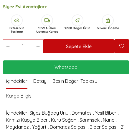
Siyez Evi Avantajları:
delivery_dining
local_shipping
eco
enhanced_encryption
Ertesi Gün
1559 ₺ Üzeri
%100 Doğal Ürün
Güvenli Ödeme
Teslimat
Ücretsiz Kargo
Sepete Ekle
Whatsapp
İçindekiler
Detay
Besin Değeri Tablosu
Kargo Bilgisi
İçindekiler: Siyez Buğday Unu , Domates , Yeşil Biber ,
Kırmızı Kapya Biber , Kuru Soğan , Sarımsak , Nane ,
Maydanoz , Yoğurt , Domates Salçası , Biber Salçası , 21