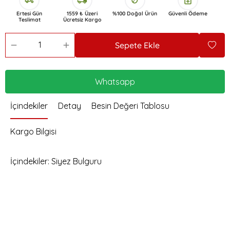
delivery_dining
local_shipping
eco
enhanced_encryption
Ertesi Gün
1559 ₺ Üzeri
%100 Doğal Ürün
Güvenli Ödeme
Teslimat
Ücretsiz Kargo
Sepete Ekle
Whatsapp
İçindekiler
Detay
Besin Değeri Tablosu
Kargo Bilgisi
İçindekiler: Siyez Bulguru