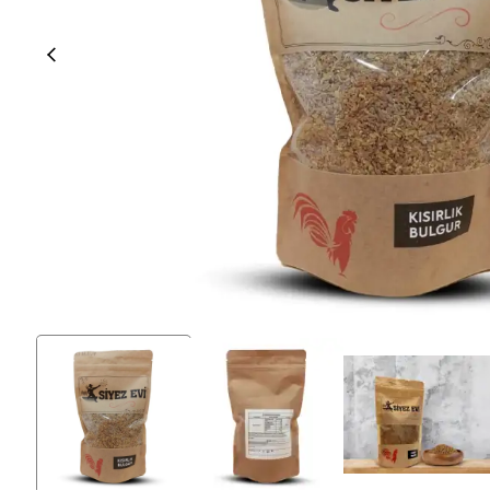
% 100 Tam Buğday Ekşi
Kuru Domatesli
Ekmeği
Siyez Kuru Gıdaları
Siyez Unu
Siyez Buğdayı Dövmesi
Siyez Unu 500 Gr
(Yarma)
Siyez Unu 1 Kg
Siyez Buğdayı Ezmesi
Siyez Unu 3'lü 1 Kg
Siyez Buğday Unlu Bebek
Siyez Unu 5'li 1 Kg
Tarhana
Siyez Unu 5 Kg