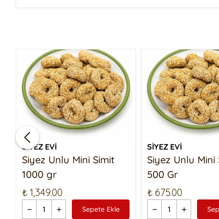
SİYEZ EVİ
SİYEZ EVİ
Siyez Unlu Mini Simit
Siyez Unlu Mini 
1000 gr
500 Gr
₺ 1,349.00
₺ 675.00
Sepete Ekle
Sep