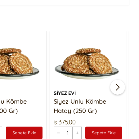
SİYEZ EVİ
Sİ
nlu Kömbe
Siyez Unlu Kömbe
S
00 Gr)
Hatay (250 Gr)
Ç
₺ 375.00
₺ 
Sepete Ekle
Sepete Ekle