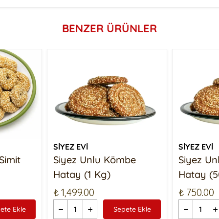
BENZER ÜRÜNLER
SİYEZ EVİ
SİYEZ EVİ
Simit
Siyez Unlu Kömbe
Siyez U
Hatay (1 Kg)
Hatay (5
₺ 1,499.00
₺ 750.00
ete Ekle
Sepete Ekle