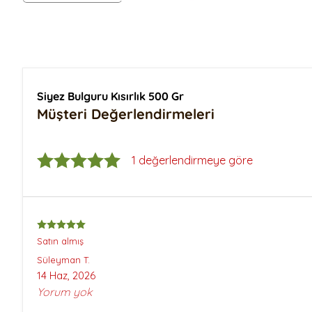
Siyez Buğday Unlu Tarhana
Siyez Unu 25 Kg
Siyez Buğdayı
Siyez Bulguru Kısırlık
Siyez Bulguru 500 Gr
Siyez Bulguru 1 Kg
Siyez Bulguru Kısırlık 500 Gr
Siyez Bulguru 5 Kg
Müşteri Değerlendirmeleri
Siyez Bulguru 25 Kg
1 değerlendirmeye göre
Satın almış
Süleyman
T.
14 Haz, 2026
Yorum yok