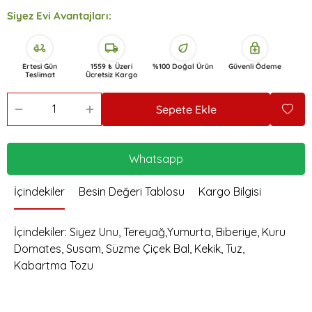
Siyez Evi Avantajları:
delivery_dining
local_shipping
eco
enhanced_encryption
Ertesi Gün
1559 ₺ Üzeri
%100 Doğal Ürün
Güvenli Ödeme
Teslimat
Ücretsiz Kargo
Sepete Ekle
Whatsapp
İçindekiler
Besin Değeri Tablosu
Kargo Bilgisi
İçindekiler: Siyez Unu, Tereyağ,Yumurta, Biberiye, Kuru
Domates, Susam, Süzme Çiçek Bal, Kekik, Tuz,
Kabartma Tozu