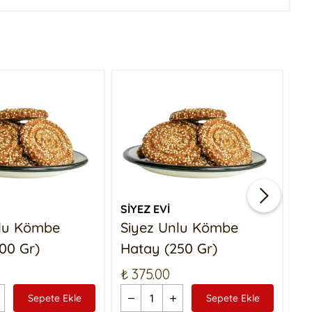
SİYEZ EVİ
Sİ
nlu Kömbe
Siyez Unlu Kömbe
S
00 Gr)
Hatay (250 Gr)
Ç
₺ 375.00
₺ 
Sepete Ekle
Sepete Ekle