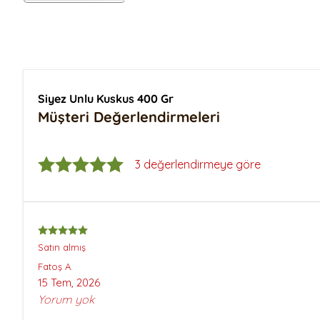
Siyez Buğday Unlu Tarhana
Siyez Unu 25 Kg
Siyez Buğdayı
Siyez Bulguru Kısırlık
Siyez Bulguru 500 Gr
Siyez Bulguru 1 Kg
Siyez Unlu Kuskus 400 Gr
Siyez Bulguru 5 Kg
Müşteri Değerlendirmeleri
Siyez Bulguru 25 Kg
3 değerlendirmeye göre
Satın almış
Fatoş
A.
15 Tem, 2026
Yorum yok