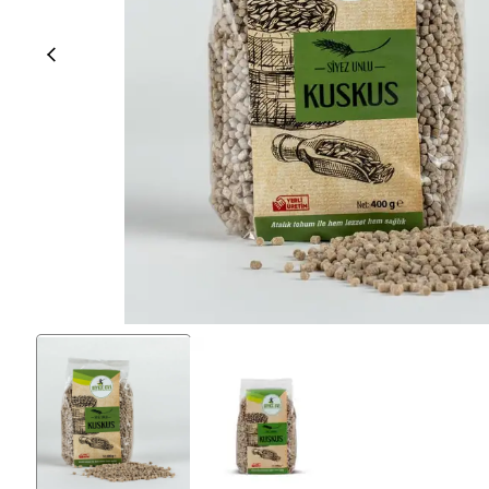
% 100 Tam Buğday Ekşi
Kuru Domatesli
Ekmeği
Siyez Kuru Gıdaları
Siyez Unu
Siyez Buğdayı Dövmesi
Siyez Unu 500 Gr
(Yarma)
Siyez Unu 1 Kg
Siyez Buğdayı Ezmesi
Siyez Unu 3'lü 1 Kg
Siyez Buğday Unlu Bebek
Siyez Unu 5'li 1 Kg
Tarhana
Siyez Unu 5 Kg