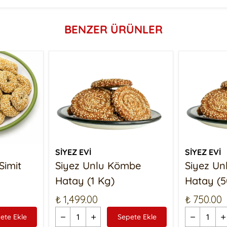
BENZER ÜRÜNLER
SİYEZ EVİ
SİYEZ EVİ
Simit
Siyez Unlu Kömbe
Siyez U
Hatay (1 Kg)
Hatay (5
₺ 1,499.00
₺ 750.00
ete Ekle
Sepete Ekle