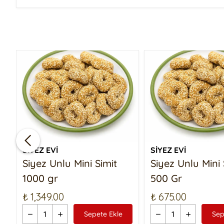
SİYEZ EVİ
SİYEZ EVİ
Siyez Unlu Mini Simit
Siyez Unlu Mini 
1000 gr
500 Gr
₺ 1,349.00
₺ 675.00
Sepete Ekle
Sep