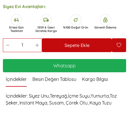
Siyez Evi Avantajları:
delivery_dining
local_shipping
eco
enhanced_encryption
Ertesi Gün
1559 ₺ Üzeri
%100 Doğal Ürün
Güvenli Ödeme
Teslimat
Ücretsiz Kargo
Sepete Ekle
Whatsapp
İçindekiler
Besin Değeri Tablosu
Kargo Bilgisi
İçindekiler: Siyez Unu,Tereyağ,İçme Suyu,Yumurta,Toz
Şeker, Instant Maya, Susam, Çörek Otu, Kaya Tuzu