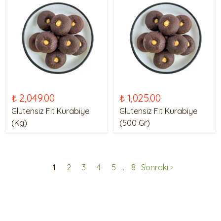
₺ 2,049.00
₺ 1,025.00
Glutensiz Fit Kurabiye
Glutensiz Fit Kurabiye
(Kg)
(500 Gr)
1
2
3
4
5
8
Sonraki