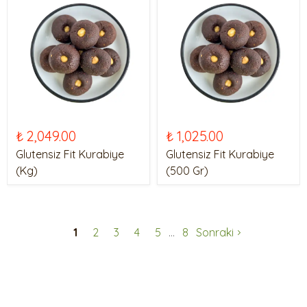
₺ 2,049.00
₺ 1,025.00
Glutensiz Fit Kurabiye
Glutensiz Fit Kurabiye
(Kg)
(500 Gr)
1
2
3
4
5
8
Sonraki